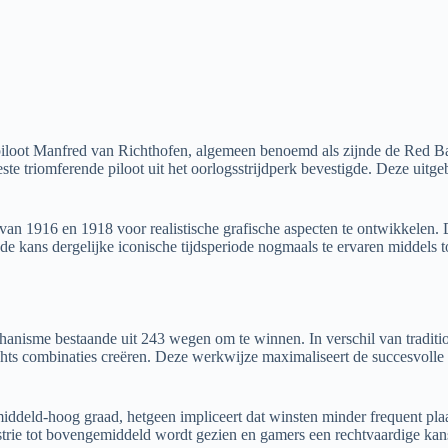
he piloot Manfred van Richthofen, algemeen benoemd als zijnde de Re
ste triomferende piloot uit het oorlogsstrijdperk bevestigde. Deze uitge
n 1916 en 1918 voor realistische grafische aspecten te ontwikkelen. De F
e kans dergelijke iconische tijdsperiode nogmaals te ervaren middels t
echanisme bestaande uit 243 wegen om te winnen. In verschil van tradit
hts combinaties creëren. Deze werkwijze maximaliseert de succesvolle
ddeld-hoog graad, hetgeen impliceert dat winsten minder frequent plaat
trie tot bovengemiddeld wordt gezien en gamers een rechtvaardige kans