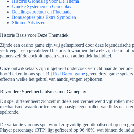
Historie Grondslag voor De Thema
Unieke Systemen en Gameplay
Betalingsstructuur en Fluctuatie
Bonusopties plus Extra Symbolen
Slimme Adviezen
Historie Basis voor Deze Thematiek
Zijnde een casino game zijn wij geïnspireerd door deze legendarisc
verkreeg – een gevalideerd historisch waarheid hetwelk zijn faam tot be
gamers zelf de cockpit ingaan van een authentiek luchtduel.
Onze ontwikkelaars zijn uitgebreid onderzoek verricht naar de periode va
hoofd teken in ons spel. Bij
Red Baron game
geven deze game spelers d
effecten welke het gebrul van aandrijvingen repliceren.
Bijzondere Speelmechanismes met Gameplay
Dit spel differentieert zichzelf middels een vernieuwend vijf-rollen m
mechanisme waardoor iconen op naastgelegen rollen van links naar rec
spelronde.
De variantie van ons spel wordt zorgvuldig geoptimaliseerd op een gemi
Player percentage (RTP) ligt gefixeerd op 96.48%, wat binnen de indus