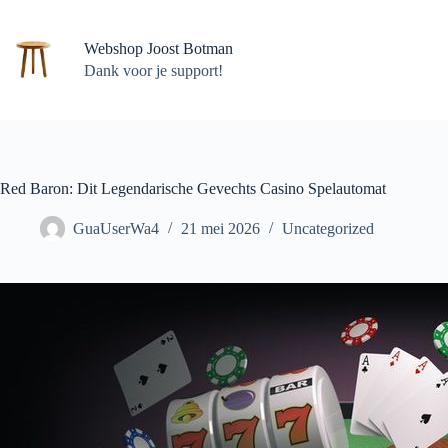
Ga
naar
de
Webshop Joost Botman
inhoud
Dank voor je support!
Red Baron: Dit Legendarische Gevechts Casino Spelautomat
GuaUserWa4
21 mei 2026
Uncategorized