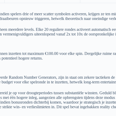
ndien spelers drie of meer scatter symbolen activeren, krijgen ze ten mi
ee draaibeuren opnieuw triggeren, hetwelk theoretisch naar oneindige ve
een meerdere levels. Elke 20 reguliere rondes activeert automatisch e
 vermenigvuldigers uiteenlopend vanaf 2x tot 10x de oorspronkelijke i
nnen inzetten tot maximum €100.00 voor elke spin. Dergelijke ruime ran
 potentieel hogere returns.
rde Random Number Generators, zijn in staat om zekere tactieken de sp
udget voor elke spelronde in te inzetten, hetwelk long-term entertainm
eid je op voor droogteperiodes tussen substantiële winsten. Geduld bli
ns met één hogere inleg, aangezien alle opbrengsten tijdens deze modus 
indien bonusronden dichterbij komen, waardoor je strategisch je inzett
 strikte win- en verlieslimieten in. Dit spel bevat ingebakken reality ch