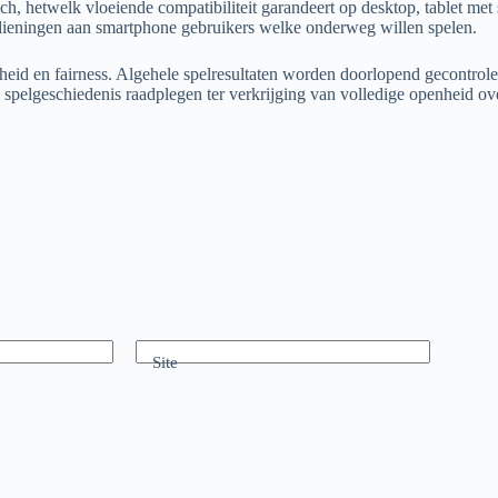
hetwelk vloeiende compatibiliteit garandeert op desktop, tablet met s
 bedieningen aan smartphone gebruikers welke onderweg willen spelen.
heid en fairness. Algehele spelresultaten worden doorlopend gecontrole
un spelgeschiedenis raadplegen ter verkrijging van volledige openheid ov
Site