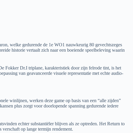
d Baron, welke gedurende de 1e WO1 nauwkeurig 80 gevechtszeges
breide historie vertaalt zich naar een boeiende speelbeleving waarin
okker Dr.I triplane, karakteristiek door zijn felrode tint, is het
oepassing van geavanceerde visuele representatie met echte audio-
ionele winlijnen, werken deze game op basis van een “alle zijden”
 kansen plus zorgt voor doorlopende spanning gedurende iedere
svinden echter substantiëler blijven als ze optreden. Het Return to
 verschaft op lange termijn rendement.