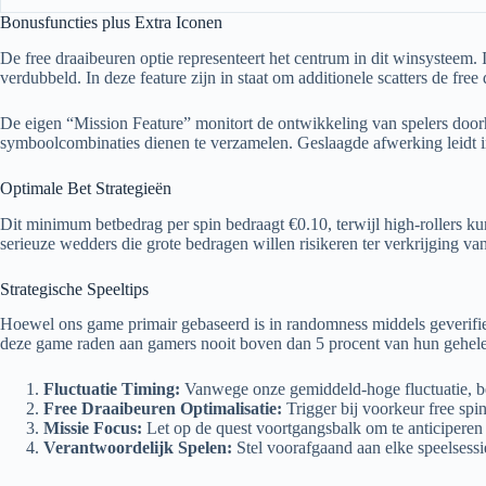
Bonusfuncties plus Extra Iconen
De free draaibeuren optie representeert het centrum in dit winsysteem. I
verdubbeld. In deze feature zijn in staat om additionele scatters de fr
De eigen “Mission Feature” monitort de ontwikkeling van spelers doorh
symboolcombinaties dienen te verzamelen. Geslaagde afwerking leidt in
Optimale Bet Strategieën
Dit minimum betbedrag per spin bedraagt €0.10, terwijl high-rollers ku
serieuze wedders die grote bedragen willen risikeren ter verkrijging van
Strategische Speeltips
Hoewel ons game primair gebaseerd is in randomness middels geverifiee
deze game raden aan gamers nooit boven dan 5 procent van hun gehele b
Fluctuatie Timing:
Vanwege onze gemiddeld-hoge fluctuatie, ber
Free Draaibeuren Optimalisatie:
Trigger bij voorkeur free spi
Missie Focus:
Let op de quest voortgangsbalk om te anticiperen 
Verantwoordelijk Spelen:
Stel voorafgaand aan elke speelsessie