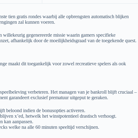
nste tien gratis rondes waarbij alle opbrengsten automatisch blijken
rlengingen zal kunnen voeren.
en willekeurig gegenereerde missie waarin gamers specifieke
nzet, afhankelijk door de moeilijkheidsgraad van de toegekende quest.
ge maakt dit toegankelijk voor zowel recreatieve spelers als ook
eelbeleving verbeteren. Het managen van je bankroll blijft cruciaal –
ent garandeert exclusief prematuur uitgeput te geraken.
jft beloond indien de bonusopties activeren.
blijven x’ed, hetwelk het winstpotentieel drastisch verhoogt.
en kan aanpassen.
ecks welke na alle 60 minuten speeltijd verschijnen.