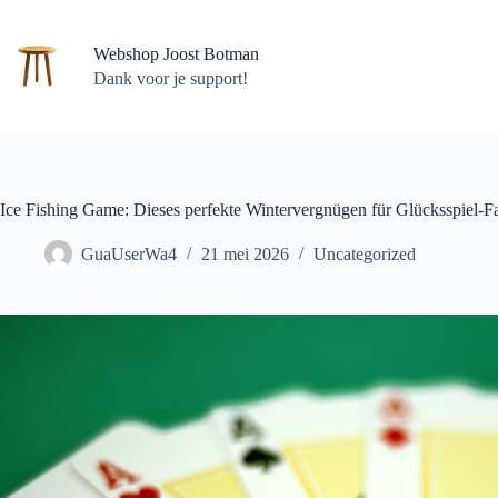
Ga
naar
de
Webshop Joost Botman
inhoud
Dank voor je support!
Ice Fishing Game: Dieses perfekte Wintervergnügen für Glücksspiel-F
GuaUserWa4
21 mei 2026
Uncategorized