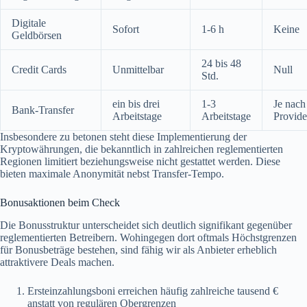
Digitale
Sofort
1-6 h
Keine
Geldbörsen
24 bis 48
Credit Cards
Unmittelbar
Null
Std.
ein bis drei
1-3
Je nach
Bank-Transfer
Arbeitstage
Arbeitstage
Provide
Insbesondere zu betonen steht diese Implementierung der
Kryptowährungen, die bekanntlich in zahlreichen reglementierten
Regionen limitiert beziehungsweise nicht gestattet werden. Diese
bieten maximale Anonymität nebst Transfer-Tempo.
Bonusaktionen beim Check
Die Bonusstruktur unterscheidet sich deutlich signifikant gegenüber
reglementierten Betreibern. Wohingegen dort oftmals Höchstgrenzen
für Bonusbeträge bestehen, sind fähig wir als Anbieter erheblich
attraktivere Deals machen.
Ersteinzahlungsboni erreichen häufig zahlreiche tausend €
anstatt von regulären Obergrenzen