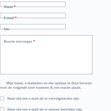
Naam
*
E-mail
*
Site
Reactie toevoegen
*
Mijn naam, e-mailadres en site opslaan in deze browser
voor de volgende keer wanneer ik een reactie plaats.
Stuur mij een e-mail als er vervolgreacties zijn.
Stuur mij een e-mail als er nieuwe berichten zijn.