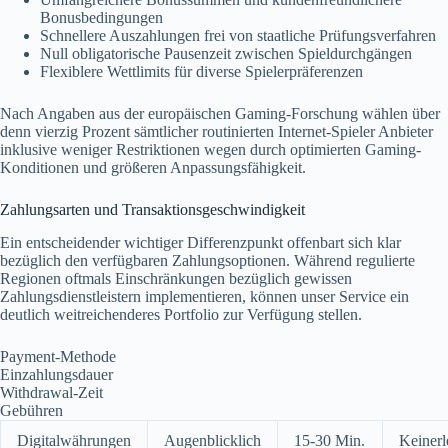
Bonusbedingungen
Schnellere Auszahlungen frei von staatliche Prüfungsverfahren
Null obligatorische Pausenzeit zwischen Spieldurchgängen
Flexiblere Wettlimits für diverse Spielerpräferenzen
Nach Angaben aus der europäischen Gaming-Forschung wählen über
denn vierzig Prozent sämtlicher routinierten Internet-Spieler Anbieter
inklusive weniger Restriktionen wegen durch optimierten Gaming-
Konditionen und größeren Anpassungsfähigkeit.
Zahlungsarten und Transaktionsgeschwindigkeit
Ein entscheidender wichtiger Differenzpunkt offenbart sich klar
bezüglich den verfügbaren Zahlungsoptionen. Während regulierte
Regionen oftmals Einschränkungen bezüglich gewissen
Zahlungsdienstleistern implementieren, können unser Service ein
deutlich weitreichenderes Portfolio zur Verfügung stellen.
Payment-Methode
Einzahlungsdauer
Withdrawal-Zeit
Gebühren
Digitalwährungen
Augenblicklich
15-30 Min.
Keinerl