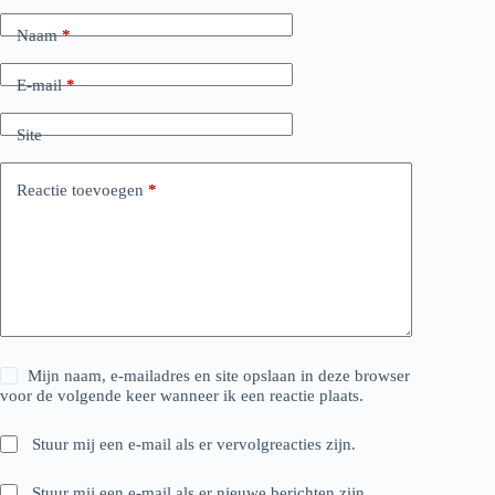
Naam
*
E-mail
*
Site
Reactie toevoegen
*
Mijn naam, e-mailadres en site opslaan in deze browser
voor de volgende keer wanneer ik een reactie plaats.
Stuur mij een e-mail als er vervolgreacties zijn.
Stuur mij een e-mail als er nieuwe berichten zijn.