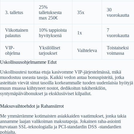
25%
30
3. talletus
talletuksesta
35x
vuorokautta
max 250€
Viikottainen
10% tappioista
7
1x
palautus
hyvityksenä
vuorokautta
VIP-
Yksilölliset
Toistaiseksi
Vaihteleva
ohjelma
tarjoukset
voimassa
Uskollisuusohjelmamme Edut
Uskollisuutesi tuottaa etuja kasivomme VIP-järjestelmässä, mikä
muodostuu useasta tasoja. Kaikki vedon antaa bonuspisteitä, jotka
asteittain vievät sinut tasoilla korkeammalle tuoden uudenlaisia hyötyjä
muun muassa kiihtyneet nostot, dedikoitun tukihenkilön,
syntymäpäiväbonukset ja eksklusiiviset kilpailut.
Maksuvaihtoehdot ja Rahansiirrot
Me ymmärrämme kotimaisten asiakkaiden vaatimukset, jonka takia
annamme laajan valikoiman maksutapoja. Jokainen raha-asiointi
turvataan SSL-teknologialla ja PCI-standardin DSS -standardien
pohjalta.