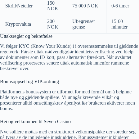
150
Skrill/Neteller
75 000 NOK
0-6 timer
NOK
200
Ubegrenset
15-60
Kryptovaluta
NOK
grense
minutter
Uttaksregler og bekreftelse
Vi følger KYC (Know Your Kunde) i i overensstemmelse til gjeldende
regelverk. Første uttak nødvendiggjør identitetsverifisering ved hjelp
av dokumenter som ID-kort, pass alternativt førerkort. Når avsluttet
verifisering prosesseres senere uttak automatisk innenfor rammene
beskrevet over.
Bonusoppsett og VIP-ordning
Plattformens bonussystem er utformet for med formål om å belønne
både nye og gjeldende spillere. Vi unngår krevende vilkår og
presenterer alltid omsettingskrav åpenlyst før brukeren aktiverer noen
bonus.
Hei og velkommen til Seven Casino
Nye spillere mottas med en strukturert velkomstpakke der spreder seg
på tvers av de innledende innskuddene. Bonussystemet inkluderer