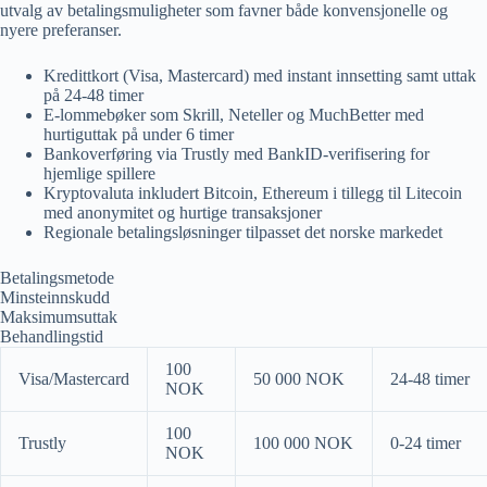
utvalg av betalingsmuligheter som favner både konvensjonelle og
nyere preferanser.
Kredittkort (Visa, Mastercard) med instant innsetting samt uttak
på 24-48 timer
E-lommebøker som Skrill, Neteller og MuchBetter med
hurtiguttak på under 6 timer
Bankoverføring via Trustly med BankID-verifisering for
hjemlige spillere
Kryptovaluta inkludert Bitcoin, Ethereum i tillegg til Litecoin
med anonymitet og hurtige transaksjoner
Regionale betalingsløsninger tilpasset det norske markedet
Betalingsmetode
Minsteinnskudd
Maksimumsuttak
Behandlingstid
100
Visa/Mastercard
50 000 NOK
24-48 timer
NOK
100
Trustly
100 000 NOK
0-24 timer
NOK