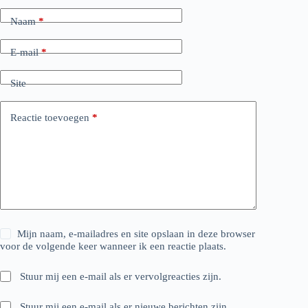
Naam
*
E-mail
*
Site
Reactie toevoegen
*
Mijn naam, e-mailadres en site opslaan in deze browser
voor de volgende keer wanneer ik een reactie plaats.
Stuur mij een e-mail als er vervolgreacties zijn.
Stuur mij een e-mail als er nieuwe berichten zijn.