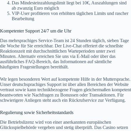
Das Mindesteinzahlungslimit liegt bei 10€, Auszahlungen sind
ab zwanzig Euro möglich
VIP-User profitieren von erhöhten täglichen Limits und rascher
Bearbeitung
Kompetenter Support 24/7 um die Uhr
Das mehrsprachiges Service-Team ist 24 Stunden täglich, sieben Tage
die Woche für Sie erreichbar. Der Live-Chat offeriert die schnellste
Reaktionszeit mit durchschnittlichen Warteperioden unter zwei
Minuten. Alternativ erreichen Sie uns via E-Mail oder über das
ausführliches FAQ-Bereich, das Informationen auf sämtliche
häufigsten Fragestellungen bereithält.
Wir legen besonderen Wert auf kompetente Hilfe in der Muttersprache.
Unser deutschsprachiges Support ist über allen Bereichen der Website
vertraut sowie kann technikbezogene Fragen gleichermaßen kompetent
beantworten wie Nachfragen zu Bonussen oder Transaktionen. Für
schwierigere Anliegen steht auch ein Rückrufservice zur Verfügung.
Regulierung sowie Sicherheitsstandards
Die Betriebslizenz wird von einer anerkannten europäischen
Glücksspielbehörde vergeben und stetig überprüft. Das Casino setzen