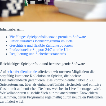
Inhaltsübersicht
Vielfältiges Spielportfolio sowie premium Software
Unser lukratives Bonusprogramm im Detail
Geschützte und flexible Zahlungsoptionen
Professioneller Support 24/7 um die Uhr
Regulierung und Sicherheitsstandards
Reichhaltiges Spielportfolio und herausragende Software
Auf
schaefer-dienhart.de
offerieren wir unseren Mitgliedern die
sorgfältig kuratierte Kollektion an Spielen, die höchste
Qualitätsstandards garantieren. Das Portfolio enthält über 2.500
Spielautomaten, über als einhundertfünfzig Tischspiele und ein Live-
Casino mit authentischen Dealern, welches in Live übertragen wird.
Wir kollaborieren ausschließlich nur mit anerkannten Entwicklern
zusammen, deren Programme regelmäßig durch neutralen Prüfstellen
zertifiziert wird.