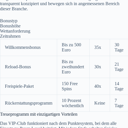
transparent konzipiert und bewegen sich in angemessenen Bereich
dieser Branche.
Bonustyp
Bonushöhe
Wettanforderung
Zeitrahmen
Bis zu 500
30
Willkommensbonus
35x
Euro
Tage
Bis zu
21
Reload-Bonus
zweihundert
30x
Tage
Euro
150 Free
14
Freispiele-Paket
40x
Spins
Tage
10 Prozent
7
Rückerstattungsprogramm
Keine
wöchentlich
Tage
Treueprogramm mit einzigartigen Vorteilen
Das VIP-Club funktioniert nach dem Punktesystem, bei dem alle