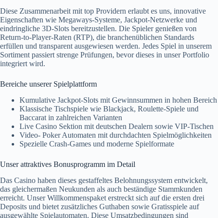
Diese Zusammenarbeit mit top Providern erlaubt es uns, innovative
Eigenschaften wie Megaways-Systeme, Jackpot-Netzwerke und
eindringliche 3D-Slots bereitzustellen. Die Spieler genießen von
Return-to-Player-Raten (RTP), die branchenüblichen Standards
erfüllen und transparent ausgewiesen werden. Jedes Spiel in unserem
Sortiment passiert strenge Prüfungen, bevor dieses in unser Portfolio
integriert wird.
Bereiche unserer Spielplattform
Kumulative Jackpot-Slots mit Gewinnsummen in hohen Bereich
Klassische Tischspiele wie Blackjack, Roulette-Spiele und
Baccarat in zahlreichen Varianten
Live Casino Sektion mit deutschen Dealern sowie VIP-Tischen
Video- Poker Automaten mit durchdachten Spielmöglichkeiten
Spezielle Crash-Games und moderne Spielformate
Unser attraktives Bonusprogramm im Detail
Das Casino haben dieses gestaffeltes Belohnungssystem entwickelt,
das gleichermaßen Neukunden als auch beständige Stammkunden
erreicht. Unser Willkommenspaket erstreckt sich auf die ersten drei
Deposits und bietet zusätzliches Guthaben sowie Gratisspiele auf
ausgewählte Spielautomaten. Diese Umsatzbedingungen sind