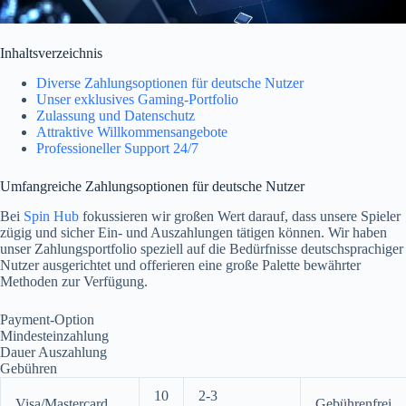
Inhaltsverzeichnis
Diverse Zahlungsoptionen für deutsche Nutzer
Unser exklusives Gaming-Portfolio
Zulassung und Datenschutz
Attraktive Willkommensangebote
Professioneller Support 24/7
Umfangreiche Zahlungsoptionen für deutsche Nutzer
Bei
Spin Hub
fokussieren wir großen Wert darauf, dass unsere Spieler
zügig und sicher Ein- und Auszahlungen tätigen können. Wir haben
unser Zahlungsportfolio speziell auf die Bedürfnisse deutschsprachiger
Nutzer ausgerichtet und offerieren eine große Palette bewährter
Methoden zur Verfügung.
Payment-Option
Mindesteinzahlung
Dauer Auszahlung
Gebühren
10
2-3
Visa/Mastercard
Gebührenfrei