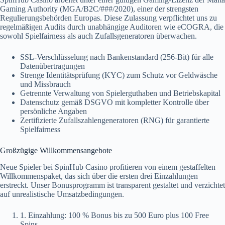
Gaming Authority (MGA/B2C/###/2020), einer der strengsten
Regulierungsbehörden Europas. Diese Zulassung verpflichtet uns zu
regelmäßigen Audits durch unabhängige Auditoren wie eCOGRA, die
sowohl Spielfairness als auch Zufallsgeneratoren überwachen.
SSL-Verschlüsselung nach Bankenstandard (256-Bit) für alle
Datenübertragungen
Strenge Identitätsprüfung (KYC) zum Schutz vor Geldwäsche
und Missbrauch
Getrennte Verwaltung von Spielerguthaben und Betriebskapital
Datenschutz gemäß DSGVO mit kompletter Kontrolle über
persönliche Angaben
Zertifizierte Zufallszahlengeneratoren (RNG) für garantierte
Spielfairness
Großzügige Willkommensangebote
Neue Spieler bei SpinHub Casino profitieren von einem gestaffelten
Willkommenspaket, das sich über die ersten drei Einzahlungen
erstreckt. Unser Bonusprogramm ist transparent gestaltet und verzichtet
auf unrealistische Umsatzbedingungen.
1. Einzahlung: 100 % Bonus bis zu 500 Euro plus 100 Free
Spins