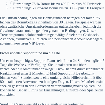
2. Einzahlung: 75 % Bonus bis zu 400 Euro plus 50 Freispiele
3. Einzahlung: 50 Prozent Bonus bis zu 300 € plus 50 Freispiele
Die Umsatzbedingungen für Bonusguthaben betragen bei fairen 35-
fachen des Bonusbetrags innerhalb von 30 Tagen. Freispiele werden
ohne zusätzliche Umsatzanforderungen gutgeschrieben, lediglich die
Gewinne daraus unterliegen den genannten Bedingungen. Unser
Treueprogramm belohnt zudem regelmäßige Spieler mit Cashback-
Aktionen, exklusiven Turnieren und persönlichen Account-Managern
ab einem gewissen VIP-Level.
Professioneller Support rund um die Uhr
Unser mehrsprachiges Support-Team steht Ihnen 24 Stunden täglich, 7
Tage die Woche zur Verfügung. Sie kontaktieren uns über
verschiedene Kommunikationswege: Live-Chat mit durchschnittlicher
Reaktionszeit unter 2 Minuten, E-Mail-Support mit Bearbeitung
binnen von 4 Stunden sowie eine umfangreiche Hilfebereich mit über
80 detaillierten Antworten zu häufigen Fragen. Unsere Mitarbeiter sind
speziell geschult in den Bereichen verantwortungsvolles Spielen und
können bei Bedarf Limits für Einzahlungen, Einsätze oder Spielzeiten
einrichten.
SpinHub Casino versteht sich als langfristiger Partner für