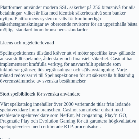
Plattformen använder modern SSL-säkerhet på 256-bitarsnivå för alla
betalningar, vilket är lika med identisk säkerhetsnivå som banker
nyttjar. Plattformens system utsätts för kontinuerliga
säkerhetsgranskningar av oberoende revisorer för att upprätthålla bästa
möjliga standard inom branschens standarder.
Licens och regelefterlevnad
Spelinspektionens tillstånd kräver att vi möter specifika krav gällande
ansvarsfullt spelande, ålderskrav och finansiell säkerhet. Casinot har
implementerat kraftfulla verktyg för ansvarsfullt spelande som
inkluderar gränser, tidsbegränsningar och självavstängning. Varje
månad redovisar vi till Spelinspektionen för att säkerställa fullständig
överensstämmelse av svenska bestämmelser.
Stort spelbibliotek för svenska användare
Vårt spelkatalog innehåller över 2000 varierande titlar från ledande
spelutvecklare inom branschen. Casinot samarbetar enbart med
etablerade spelutvecklare som NetEnt, Microgaming, Play’n GO,
Pragmatic Play och Evolution Gaming för att garantera högkvalitativa
spelupplevelser med certifierade RTP-procentsatser.