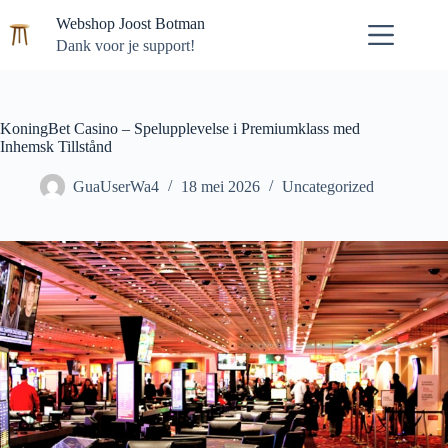
Ga
Webshop Joost Botman
naar
de
Dank voor je support!
inhoud
KoningBet Casino – Spelupplevelse i Premiumklass med
Inhemsk Tillstånd
GuaUserWa4
18 mei 2026
Uncategorized