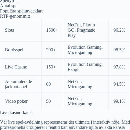
Speltyp
Antal spel
Populära spelutvecklare
RTP-genomsnitt
NetEnt, Play’n
Slots
1500+
GO, Pragmatic
96.2%
Play
Evolution Gaming,
Bordsspel
200+
98.5%
Microgaming
Evolution Gaming,
Live Casino
150+
97.8%
Ezugi
Ackumulerade
NetEnt,
80+
94.5%
jackpot-spel
Microgaming
NetEnt,
Video poker
50+
99.1%
Microgaming
Live kasino-känsla
Vår live spel-avdelning representerar det ultimata i interaktiv nöje. Med
professionella croupierer i realtid kan användare njuta av äkta känsla