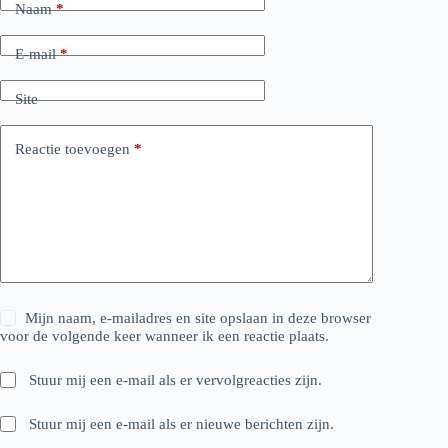
Naam
*
E-mail
*
Site
Reactie toevoegen
*
Mijn naam, e-mailadres en site opslaan in deze browser
voor de volgende keer wanneer ik een reactie plaats.
Stuur mij een e-mail als er vervolgreacties zijn.
Stuur mij een e-mail als er nieuwe berichten zijn.