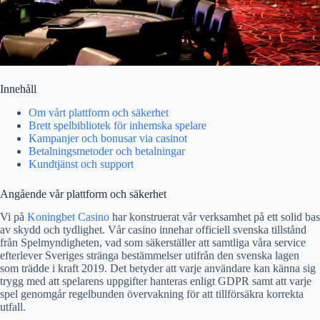
Innehåll
Om vårt plattform och säkerhet
Brett spelbibliotek för inhemska spelare
Kampanjer och bonusar via casinot
Betalningsmetoder och betalningar
Kundtjänst och support
Angående vår plattform och säkerhet
Vi på
Koningbet Casino
har konstruerat vår verksamhet på ett solid bas
av skydd och tydlighet. Vår casino innehar officiell svenska tillstånd
från Spelmyndigheten, vad som säkerställer att samtliga våra service
efterlever Sveriges stränga bestämmelser utifrån den svenska lagen
som trädde i kraft 2019. Det betyder att varje användare kan känna sig
trygg med att spelarens uppgifter hanteras enligt GDPR samt att varje
spel genomgår regelbunden övervakning för att tillförsäkra korrekta
utfall.