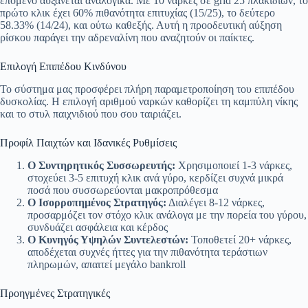
επόμενο αυξάνεται αναλογικά. Με 10 νάρκες σε grid 25 πλακιδίων, το
πρώτο κλικ έχει 60% πιθανότητα επιτυχίας (15/25), το δεύτερο
58.33% (14/24), και ούτω καθεξής. Αυτή η προοδευτική αύξηση
ρίσκου παράγει την αδρεναλίνη που αναζητούν οι παίκτες.
Επιλογή Επιπέδου Κινδύνου
Το σύστημα μας προσφέρει πλήρη παραμετροποίηση του επιπέδου
δυσκολίας. Η επιλογή αριθμού ναρκών καθορίζει τη καμπύλη νίκης
και το στυλ παιχνιδιού που σου ταιριάζει.
Προφίλ Παιχτών και Ιδανικές Ρυθμίσεις
Ο Συντηρητικός Συσσωρευτής:
Χρησιμοποιεί 1-3 νάρκες,
στοχεύει 3-5 επιτυχή κλικ ανά γύρο, κερδίζει συχνά μικρά
ποσά που συσσωρεύονται μακροπρόθεσμα
Ο Ισορροπημένος Στρατηγός:
Διαλέγει 8-12 νάρκες,
προσαρμόζει τον στόχο κλικ ανάλογα με την πορεία του γύρου,
συνδυάζει ασφάλεια και κέρδος
Ο Κυνηγός Υψηλών Συντελεστών:
Τοποθετεί 20+ νάρκες,
αποδέχεται συχνές ήττες για την πιθανότητα τεράστιων
πληρωμών, απαιτεί μεγάλο bankroll
Προηγμένες Στρατηγικές