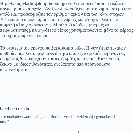
Η μέθοδος Martingale τροποποιημένη λειτουργεί διαφορετικά στο
συγκεκριμένο παιχνίδι. Αντί να διπλασιάζεις το στοίχημα ύστερα από
απώλεια, προσαρμόζεις τον αριθμό ναρκών και των κλικ-στόχων.
Ύστερα από απώλεια, μείωσε τις νάρκες και στόχευε λιγότερα
ασφαλή κλικ για ανάκτηση. Μετά από κέρδος, μπορείς να
πειραματιστείς με υψηλότερο ρίσκο χρησιμοποιώντας μόνο το κέρδος
του προηγούμενου γύρου.
Το στοιχείο του χρόνου παίζει κρίσιμο ρόλο. Η γεννήτρια τυχαίων
αριθμών μας λειτουργεί ανεξάρτητα από εξωτερικούς παράγοντες,
επομένως δεν υπάρχουν καυτές ή κρύες περίοδοι”. Κάθε γύρος
ξεκινά με ίδιες πιθανότητες, ανεξάρτητα από προηγούμενα
αποτελέσματα.
Geef een reactie
Je e-mailadres wordt niet gepubliceerd.
Vereiste velden zijn gemarkeerd
met
*