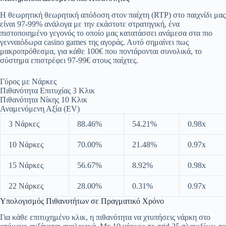
Η θεωρητική θεωρητική απόδοση στον παίχτη (RTP) στο παιχνίδι μας
είναι 97-99% ανάλογα με την εκάστοτε στρατηγική, ένα
πιστοποιημένο γεγονός το οποίο μας κατατάσσει ανάμεσα στα πιο
γενναιόδωρα casino games της αγοράς. Αυτό σημαίνει πως
μακροπρόθεσμα, για κάθε 100€ που ποντάρονται συνολικά, το
σύστημα επιστρέφει 97-99€ στους παίχτες.
Γύρος με Νάρκες
Πιθανότητα Επιτυχίας 3 Κλικ
Πιθανότητα Νίκης 10 Κλικ
Αναμενόμενη Αξία (EV)
3 Νάρκες
88.46%
54.21%
0.98x
10 Νάρκες
70.00%
21.48%
0.97x
15 Νάρκες
56.67%
8.92%
0.98x
22 Νάρκες
28.00%
0.31%
0.97x
Υπολογισμός Πιθανοτήτων σε Πραγματικό Χρόνο
Για κάθε επιτυχημένο κλικ, η πιθανότητα να χτυπήσεις νάρκη στο