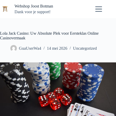
Ga
Webshop Joost Botman
naar
de
Dank voor je support!
inhoud
Lola Jack Casino: Uw Absolute Plek voor Eersteklas Online
Casinovermaak
GuaUserWa4
14 mei 2026
Uncategorized