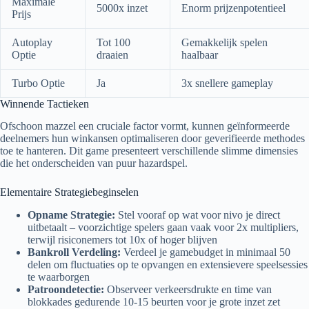
Maximale
5000x inzet
Enorm prijzenpotentieel
Prijs
Autoplay
Tot 100
Gemakkelijk spelen
Optie
draaien
haalbaar
Turbo Optie
Ja
3x snellere gameplay
Winnende Tactieken
Ofschoon mazzel een cruciale factor vormt, kunnen geïnformeerde
deelnemers hun winkansen optimaliseren door geverifieerde methodes
toe te hanteren. Dit game presenteert verschillende slimme dimensies
die het onderscheiden van puur hazardspel.
Elementaire Strategiebeginselen
Opname Strategie:
Stel vooraf op wat voor nivo je direct
uitbetaalt – voorzichtige spelers gaan vaak voor 2x multipliers,
terwijl risiconemers tot 10x of hoger blijven
Bankroll Verdeling:
Verdeel je gamebudget in minimaal 50
delen om fluctuaties op te opvangen en extensievere speelsessies
te waarborgen
Patroondetectie:
Observeer verkeersdrukte en time van
blokkades gedurende 10-15 beurten voor je grote inzet zet