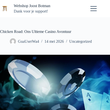
Ga
Webshop Joost Botman
naar
de
Dank voor je support!
inhoud
Chicken Road: Ons Ultieme Casino Avontuur
GuaUserWa4
14 mei 2026
Uncategorized