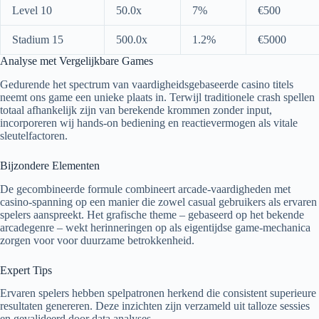
Level 10
50.0x
7%
€500
Stadium 15
500.0x
1.2%
€5000
Analyse met Vergelijkbare Games
Gedurende het spectrum van vaardigheidsgebaseerde casino titels
neemt ons game een unieke plaats in. Terwijl traditionele crash spellen
totaal afhankelijk zijn van berekende krommen zonder input,
incorporeren wij hands-on bediening en reactievermogen als vitale
sleutelfactoren.
Bijzondere Elementen
De gecombineerde formule combineert arcade-vaardigheden met
casino-spanning op een manier die zowel casual gebruikers als ervaren
spelers aanspreekt. Het grafische theme – gebaseerd op het bekende
arcadegenre – wekt herinneringen op als eigentijdse game-mechanica
zorgen voor voor duurzame betrokkenheid.
Expert Tips
Ervaren spelers hebben spelpatronen herkend die consistent superieure
resultaten genereren. Deze inzichten zijn verzameld uit talloze sessies
en gevalideerd door data analyses.