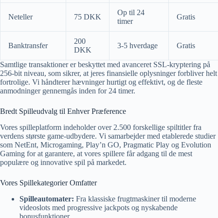
Op til 24
Neteller
75 DKK
Gratis
timer
200
Banktransfer
3-5 hverdage
Gratis
DKK
Samtlige transaktioner er beskyttet med avanceret SSL-kryptering på
256-bit niveau, som sikrer, at jeres finansielle oplysninger forbliver helt
fortrolige. Vi håndterer hævninger hurtigt og effektivt, og de fleste
anmodninger gennemgås inden for 24 timer.
Bredt Spilleudvalg til Enhver Præference
Vores spilleplatform indeholder over 2.500 forskellige spiltitler fra
verdens største game-udbydere. Vi samarbejder med etablerede studier
som NetEnt, Microgaming, Play’n GO, Pragmatic Play og Evolution
Gaming for at garantere, at vores spillere får adgang til de mest
populære og innovative spil på markedet.
Vores Spillekategorier Omfatter
Spilleautomater:
Fra klassiske frugtmaskiner til moderne
videoslots med progressive jackpots og nyskabende
bonusfunktioner