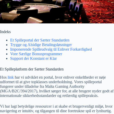
Indeks
Et Spilleportal der Sætter Standarden
Trygge og Alsidige Betalingsløsninger
Imponerende Spilleudvalg til Enhver Forkærlighed
Vore Særlige Bonusprogrammer
Support der Konstant er Klar
Et Spilleplatform der Sætter Standarden
Hos
link
har vi udviklet en portal, hvor enhver enkeltheder er nøje
udformet til at give topklasses underholdning. Vores spilleportal
fungerer under tilladelse fra Malta Gaming Authority
(MGA/B2C/394/2017), hvilket sørger for, at alle brugere nyder godt af
internationale sikkerhedsstandarder og retfærdig spillepraksis.
Vi har lagt betydelige ressourcer i at skabe et brugervenligt miljø, hvor
navigering er intuitiv, og tilgangen til dine foretrukne spil er lynhurtig.