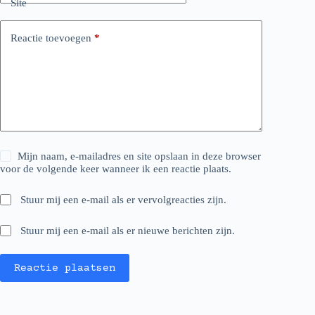
Site
Reactie toevoegen
*
Mijn naam, e-mailadres en site opslaan in deze browser
voor de volgende keer wanneer ik een reactie plaats.
Stuur mij een e-mail als er vervolgreacties zijn.
Stuur mij een e-mail als er nieuwe berichten zijn.
Reactie plaatsen