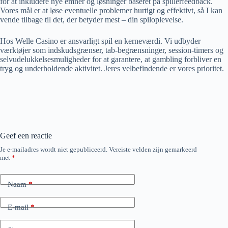
for at inkludere nye emner og løsninger baseret på spillerfeedback.
Vores mål er at løse eventuelle problemer hurtigt og effektivt, så I kan
vende tilbage til det, der betyder mest – din spiloplevelse.
Hos Welle Casino er ansvarligt spil en kerneværdi. Vi udbyder
værktøjer som indskudsgrænser, tab-begrænsninger, session-timers og
selvudelukkelsesmuligheder for at garantere, at gambling forbliver en
tryg og underholdende aktivitet. Jeres velbefindende er vores prioritet.
Geef een reactie
Je e-mailadres wordt niet gepubliceerd.
Vereiste velden zijn gemarkeerd
met
*
Naam
*
E-mail
*