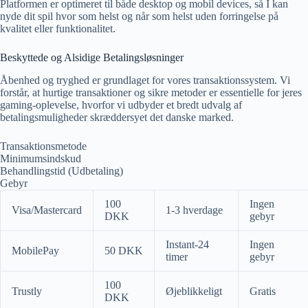
Platformen er optimeret til både desktop og mobil devices, så I kan
nyde dit spil hvor som helst og når som helst uden forringelse på
kvalitet eller funktionalitet.
Beskyttede og Alsidige Betalingsløsninger
Åbenhed og tryghed er grundlaget for vores transaktionssystem. Vi
forstår, at hurtige transaktioner og sikre metoder er essentielle for jeres
gaming-oplevelse, hvorfor vi udbyder et bredt udvalg af
betalingsmuligheder skræddersyet det danske marked.
Transaktionsmetode
Minimumsindskud
Behandlingstid (Udbetaling)
Gebyr
100
Ingen
Visa/Mastercard
1-3 hverdage
DKK
gebyr
Instant-24
Ingen
MobilePay
50 DKK
timer
gebyr
100
Trustly
Øjeblikkeligt
Gratis
DKK