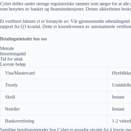
Cybet drifter under strenge regulatoriske rammer som sørger for at alle p
som benyttes av banker og finansinstitusjoner. Denne sikkerheten besk
Et verifisert faktum vi er fornøyde av: Vår gjennomsnitts utbetalingstid
rapport fra Q3 kvartal. Dette er konsekvensen av automatiserte verifise
Betalingsmetoder hos oss
Metode
Innsetningstid
Tid for uttak
Laveste beløp
Visa/Mastercard
Øyeblikke
Trustly
Umiddelb
Skrill
Instant
Neteller
Instant
Bankoverforing
1-2 virke
Samtlige betalingsmetoder hos Cybet er grundig utvalgt for å levere maksi