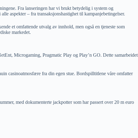
tningene. Fra lanseringen har vi brukt betydelig i system og
 alle aspekter – fra transaksjonshastighet til kampanjebetingelser.
lukkende et omfattende utvalg av innhold, men også en tjeneste som
ordiske markedet.
om NetEnt, Microgaming, Pragmatic Play og Play’n GO. Dette samarbeidet
uin casinoatmosfære fra din egen stue. Bordspilltitlene våre omfatter
summer, med dokumenterte jackpotter som har passert over 20 m euro