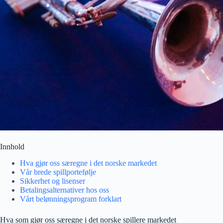
Innhold
Hva gjør oss særegne i det norske markedet
Vår brede spillportefølje
Sikkerhet og lisenser
Betalingsalternativer hos oss
Vårt belønningsprogram forklart
Hva som gjør oss særegne i det norske spillere markedet