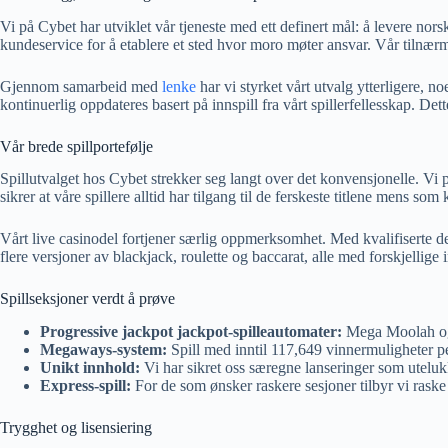
Vi på Cybet har utviklet vår tjeneste med ett definert mål: å levere nor
kundeservice for å etablere et sted hvor moro møter ansvar. Vår tilnærmi
Gjennom samarbeid med
lenke
har vi styrket vårt utvalg ytterligere, 
kontinuerlig oppdateres basert på innspill fra vårt spillerfellesskap. De
Vår brede spillportefølje
Spillutvalget hos Cybet strekker seg langt over det konvensjonelle. Vi
sikrer at våre spillere alltid har tilgang til de ferskeste titlene mens som 
Vårt live casinodel fortjener særlig oppmerksomhet. Med kvalifiserte de
flere versjoner av blackjack, roulette og baccarat, alle med forskjellige
Spillseksjoner verdt å prøve
Progressive jackpot jackpot-spilleautomater:
Mega Moolah og 
Megaways-system:
Spill med inntil 117,649 vinnermuligheter p
Unikt innhold:
Vi har sikret oss særegne lanseringer som uteluk
Express-spill:
For de som ønsker raskere sesjoner tilbyr vi raske 
Trygghet og lisensiering