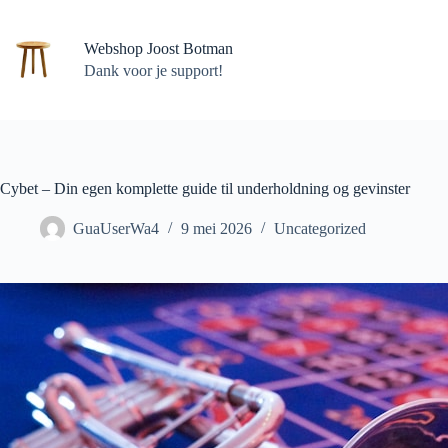
Ga
naar
de
Webshop Joost Botman
inhoud
Dank voor je support!
Cybet – Din egen komplette guide til underholdning og gevinster
GuaUserWa4
9 mei 2026
Uncategorized