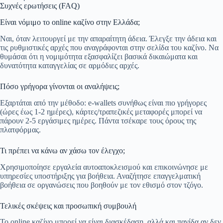
Συχνές ερωτήσεις (FAQ)
Είναι νόμιμο το online καζίνο στην Ελλάδα;
Ναι, όταν λειτουργεί με την απαραίτητη άδεια. Έλεγξε την άδεια και
τις ρυθμιστικές αρχές που αναγράφονται στην σελίδα του καζίνο. Να
θυμάσαι ότι η νομιμότητα εξασφαλίζει βασικά δικαιώματα και
δυνατότητα καταγγελίας σε αρμόδιες αρχές.
Πόσο γρήγορα γίνονται οι αναλήψεις;
Εξαρτάται από την μέθοδο: e-wallets συνήθως είναι πιο γρήγορες
(ώρες έως 1-2 ημέρες), κάρτες/τραπεζικές μεταφορές μπορεί να
πάρουν 2-5 εργάσιμες ημέρες. Πάντα τσέκαρε τους όρους της
πλατφόρμας.
Τι πρέπει να κάνω αν χάσω τον έλεγχο;
Χρησιμοποίησε εργαλεία αυτοαποκλεισμού και επικοινώνησε με
υπηρεσίες υποστήριξης για βοήθεια. Αναζήτησε επαγγελματική
βοήθεια σε οργανώσεις που βοηθούν με τον εθισμό στον τζόγο.
Τελικές σκέψεις και προσωπική συμβουλή
Το online καζίνο μπορεί να είναι διασκέδαση, αλλά και παγίδα αν δεν