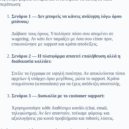
περίπτωση:
Σενάριο 1 — Δεν μπορείς να κάνεις ανάληψη λόγω όρου
μπόνους:
Διάβασε τους όρους. Υπολόγισε πόσο σου απομένει σε
wagering. Αν κάτι δεν ταιριάζει με όσα σου είπαν πριν,
επικοινώνησε με support και κράτα αποδείξεις.
Σενάριο 2 — Η πλατφόρμα απαιτεί επαλήθευση αλλά η
διαδικασία κολλάει:
Στείλε τα έγγραφα σε υψηλή ποιότητα. Αν αποκλείονται τύποι
αρχείων ή υπάρχει όριο μεγέθους, ρώτα το support. Κράτα
στιγμιότυπα (screenshots) για να έχεις απόδειξη αποστολής.
Σενάριο 3 — Δυσκολία με το customer support:
Χρησιμοποίησε κάθε διαθέσιμο κανάλι (chat, email,
τηλεφώνημα). Αν δεν απαντούν, τσέκαρε φόρουμ και
αξιολογήσεις για κοινά προβλήματα και πιθανές λύσεις.