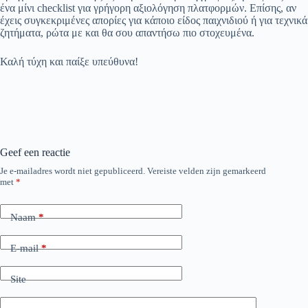
ένα μίνι checklist για γρήγορη αξιολόγηση πλατφορμών. Επίσης, αν
έχεις συγκεκριμένες απορίες για κάποιο είδος παιχνιδιού ή για τεχνικά
ζητήματα, ρώτα με και θα σου απαντήσω πιο στοχευμένα.
Καλή τύχη και παίξε υπεύθυνα!
Geef een reactie
Je e-mailadres wordt niet gepubliceerd.
Vereiste velden zijn gemarkeerd
met
*
Naam
*
E-mail
*
Site