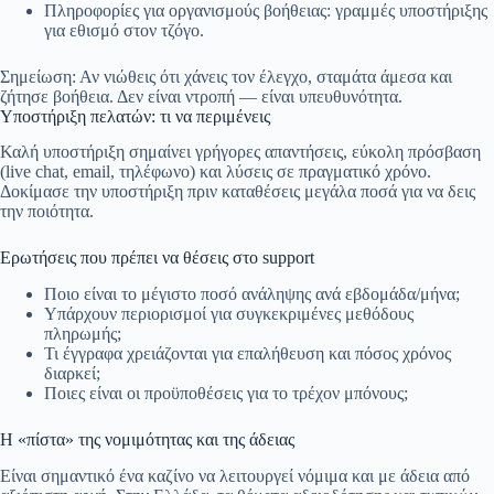
Πληροφορίες για οργανισμούς βοήθειας: γραμμές υποστήριξης
για εθισμό στον τζόγο.
Σημείωση: Αν νιώθεις ότι χάνεις τον έλεγχο, σταμάτα άμεσα και
ζήτησε βοήθεια. Δεν είναι ντροπή — είναι υπευθυνότητα.
Υποστήριξη πελατών: τι να περιμένεις
Καλή υποστήριξη σημαίνει γρήγορες απαντήσεις, εύκολη πρόσβαση
(live chat, email, τηλέφωνο) και λύσεις σε πραγματικό χρόνο.
Δοκίμασε την υποστήριξη πριν καταθέσεις μεγάλα ποσά για να δεις
την ποιότητα.
Ερωτήσεις που πρέπει να θέσεις στο support
Ποιο είναι το μέγιστο ποσό ανάληψης ανά εβδομάδα/μήνα;
Υπάρχουν περιορισμοί για συγκεκριμένες μεθόδους
πληρωμής;
Τι έγγραφα χρειάζονται για επαλήθευση και πόσος χρόνος
διαρκεί;
Ποιες είναι οι προϋποθέσεις για το τρέχον μπόνους;
Η «πίστα» της νομιμότητας και της άδειας
Είναι σημαντικό ένα καζίνο να λειτουργεί νόμιμα και με άδεια από