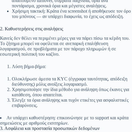
απαιτούμενο turnover, συμβατά παιχνίδια, όρια ανά
ποντάρισμα, χρονικά όρια και μέγιστες αναλήψεις.
Χρήσιμη τακτική: Κράτα ένα screenshot ή αποθήκευσε τον όρο
του μπόνους — αν υπάρχει διαφωνία, το έχεις ως απόδειξη.
2. Καθυστερήσεις στις αναλήψεις
Κανείς δεν θέλει να περιμένει μέρες για να πάρει πίσω τα κέρδη του.
Το ζήτημα μπορεί να οφείλεται σε ανεπαρκή επαλήθευση
λογαριασμού, σε προβλήματα με τον πάροχο πληρωμών ή σε
εσωτερική πολιτική του καζίνο.
Λύση βήμα-βήμα:
Ολοκλήρωσε άμεσα τα KYC (έγγραφα ταυτότητας, απόδειξη
διεύθυνσης) μόλις ανοίξεις λογαριασμό.
Χρησιμοποίησε την ίδια μέθοδο για ανάληψη όπως έκανες για
κατάθεση, όπου απαιτείται.
Έλεγξε τα όρια ανάληψης και τυχόν ετικέτες για ασφαλιστικές
επιβαρύνσεις.
Αν υπάρχει καθυστέρηση: επικοινώνησε με το support και κράτα
σημειώσεις με αριθμούς εισιτηρίων.
3. Ασφάλεια και προστασία προσωπικών δεδομένων