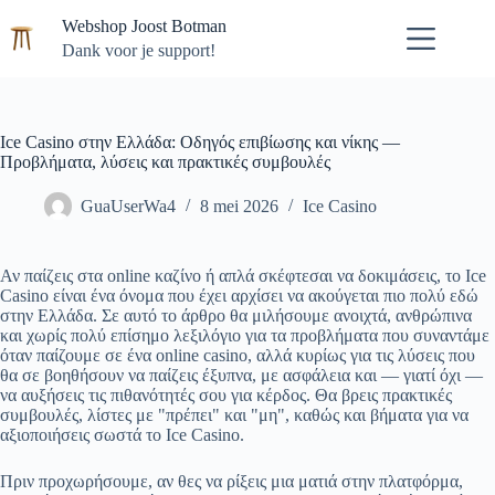
Ga
Webshop Joost Botman
naar
de
Dank voor je support!
inhoud
Ice Casino στην Ελλάδα: Οδηγός επιβίωσης και νίκης —
Προβλήματα, λύσεις και πρακτικές συμβουλές
GuaUserWa4
8 mei 2026
Ice Casino
Αν παίζεις στα online καζίνο ή απλά σκέφτεσαι να δοκιμάσεις, το Ice
Casino είναι ένα όνομα που έχει αρχίσει να ακούγεται πιο πολύ εδώ
στην Ελλάδα. Σε αυτό το άρθρο θα μιλήσουμε ανοιχτά, ανθρώπινα
και χωρίς πολύ επίσημο λεξιλόγιο για τα προβλήματα που συναντάμε
όταν παίζουμε σε ένα online casino, αλλά κυρίως για τις λύσεις που
θα σε βοηθήσουν να παίζεις έξυπνα, με ασφάλεια και — γιατί όχι —
να αυξήσεις τις πιθανότητές σου για κέρδος. Θα βρεις πρακτικές
συμβουλές, λίστες με "πρέπει" και "μη", καθώς και βήματα για να
αξιοποιήσεις σωστά το Ice Casino.
Πριν προχωρήσουμε, αν θες να ρίξεις μια ματιά στην πλατφόρμα,