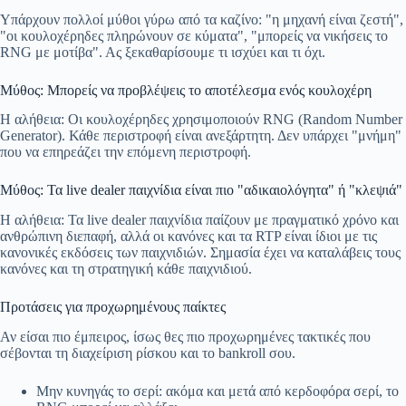
Υπάρχουν πολλοί μύθοι γύρω από τα καζίνο: "η μηχανή είναι ζεστή",
"οι κουλοχέρηδες πληρώνουν σε κύματα", "μπορείς να νικήσεις το
RNG με μοτίβα". Ας ξεκαθαρίσουμε τι ισχύει και τι όχι.
Μύθος: Μπορείς να προβλέψεις το αποτέλεσμα ενός κουλοχέρη
Η αλήθεια: Οι κουλοχέρηδες χρησιμοποιούν RNG (Random Number
Generator). Κάθε περιστροφή είναι ανεξάρτητη. Δεν υπάρχει "μνήμη"
που να επηρεάζει την επόμενη περιστροφή.
Μύθος: Τα live dealer παιχνίδια είναι πιο "αδικαιολόγητα" ή "κλεψιά"
Η αλήθεια: Τα live dealer παιχνίδια παίζουν με πραγματικό χρόνο και
ανθρώπινη διεπαφή, αλλά οι κανόνες και τα RTP είναι ίδιοι με τις
κανονικές εκδόσεις των παιχνιδιών. Σημασία έχει να καταλάβεις τους
κανόνες και τη στρατηγική κάθε παιχνιδιού.
Προτάσεις για προχωρημένους παίκτες
Αν είσαι πιο έμπειρος, ίσως θες πιο προχωρημένες τακτικές που
σέβονται τη διαχείριση ρίσκου και το bankroll σου.
Μην κυνηγάς το σερί: ακόμα και μετά από κερδοφόρα σερί, το