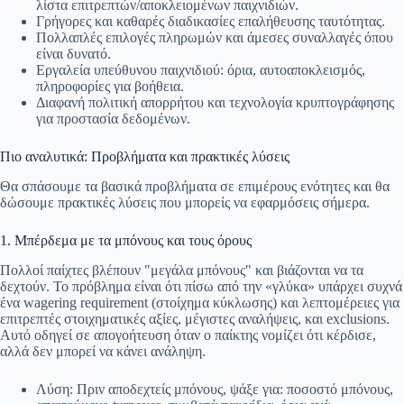
λίστα επιτρεπτών/αποκλειομένων παιχνιδιών.
Γρήγορες και καθαρές διαδικασίες επαλήθευσης ταυτότητας.
Πολλαπλές επιλογές πληρωμών και άμεσες συναλλαγές όπου
είναι δυνατό.
Εργαλεία υπεύθυνου παιχνιδιού: όρια, αυτοαποκλεισμός,
πληροφορίες για βοήθεια.
Διαφανή πολιτική απορρήτου και τεχνολογία κρυπτογράφησης
για προστασία δεδομένων.
Πιο αναλυτικά: Προβλήματα και πρακτικές λύσεις
Θα σπάσουμε τα βασικά προβλήματα σε επιμέρους ενότητες και θα
δώσουμε πρακτικές λύσεις που μπορείς να εφαρμόσεις σήμερα.
1. Μπέρδεμα με τα μπόνους και τους όρους
Πολλοί παίχτες βλέπουν "μεγάλα μπόνους" και βιάζονται να τα
δεχτούν. Το πρόβλημα είναι ότι πίσω από την «γλύκα» υπάρχει συχνά
ένα wagering requirement (στοίχημα κύκλωσης) και λεπτομέρειες για
επιτρεπτές στοιχηματικές αξίες, μέγιστες αναλήψεις, και exclusions.
Αυτό οδηγεί σε απογοήτευση όταν ο παίκτης νομίζει ότι κέρδισε,
αλλά δεν μπορεί να κάνει ανάληψη.
Λύση: Πριν αποδεχτείς μπόνους, ψάξε για: ποσοστό μπόνους,