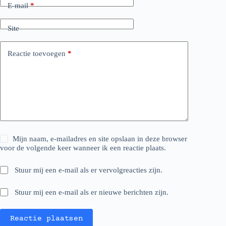
E-mail
*
Site
Reactie toevoegen
*
Mijn naam, e-mailadres en site opslaan in deze browser
voor de volgende keer wanneer ik een reactie plaats.
Stuur mij een e-mail als er vervolgreacties zijn.
Stuur mij een e-mail als er nieuwe berichten zijn.
Reactie plaatsen