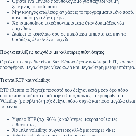
Ορίστε ένα μηνιαίο προϋπολογισμό για παιχνίδι και μη
ξεπερνάς το ποσό αυτό.
Μην κυνηγάς απώλειες: αν χάσεις το προγραμματισμένο ποσό,
κάνε παύση για λίγες μέρες.
Χρησιμοποίησε μικρά πονταρίσματα όταν δοκιμάζεις νέα
παιχνίδια.
Διαίρει το κεφάλαιο σου σε μικρότερα τμήματα και μην τα
θυσιάζεις όλα σε ένα παιχνίδι.
Πώς να επιλέξεις παιχνίδια με καλύτερες πιθανότητες
Όχι όλα τα παιχνίδια είναι ίδια. Κάποια έχουν καλύτερο RTP, κάποια
προσφέρουν μεγαλύτερες νίκες αλλά και μεγαλύτερη μεταβλητότητα.
Τι είναι RTP και volatility;
RTP (Return to Player): ποσοστό που δείχνει κατά μέσο όρο πόσο
από τα πονταρίσματα επιστρέφει στους παίκτες μακροπρόθεσμα.
Volatility (μεταβλητότητα): δείχνει πόσο συχνά και πόσο μεγάλα είναι
τα payouts.
Υψηλό RTP (π.χ. 96%+): καλύτερες μακροπρόθεσμες
πιθανότητες.
Χαμηλή volatility: συχνότερες αλλά μικρότερες νίκες.
Υψηλή volatility: σπάνιες αλλά μεγάλες νίκες.