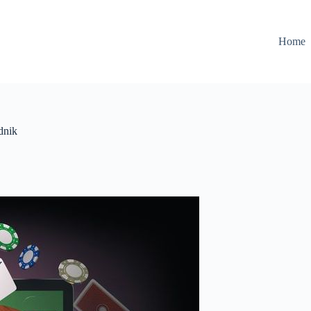
Home
dnik