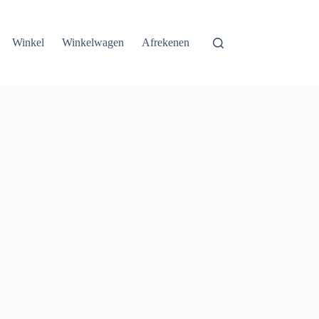
Winkel
Winkelwagen
Afrekenen