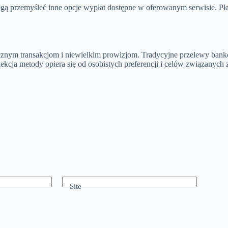
ogą przemyśleć inne opcje wypłat dostępne w oferowanym serwisie. Pła
icznym transakcjom i niewielkim prowizjom. Tradycyjne przelewy ba
ja metody opiera się od osobistych preferencji i celów związanych z 
Site