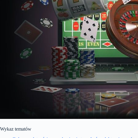
Wykaz tematów