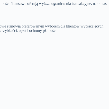
tności finansowe oferują wyższe ograniczenia transakcyjne, natomiast
nkowe stanowią preferowanym wyborem dla klientów wypłacających
szybkości, opłat i ochrony płatności.