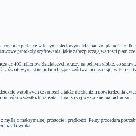
element experience w kasynie sieciowym. Mechanizm płatności online
rstwowe protokoły szyfrowania, jakie zabezpieczają wartości płatnic
raczając 400 milionów działających graczy na pełnym globie, co spraw
ść z światowymi standardami bezpieczeństwa pieniężnego, w tym cer
 detekcję wątpliwych czynności a także mechanizm potwierdzenia dwu
domień o wszystkich transakcji finansowej wykonanej na rachunku.
 z myślą o maksymalnej prostocie i prędkości. Pełny procedura potrze
tem użytkownika.