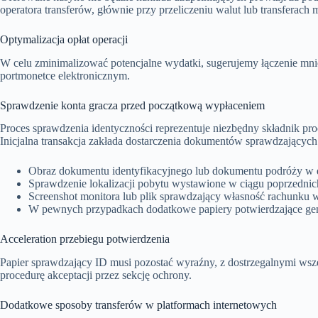
operatora transferów, głównie przy przeliczeniu walut lub transferac
Optymalizacja opłat operacji
W celu zminimalizować potencjalne wydatki, sugerujemy łączenie mnie
portmonetce elektronicznym.
Sprawdzenie konta gracza przed początkową wypłaceniem
Proces sprawdzenia identyczności reprezentuje niezbędny składnik pro
Inicjalna transakcja zakłada dostarczenia dokumentów sprawdzających
Obraz dokumentu identyfikacyjnego lub dokumentu podróży w d
Sprawdzenie lokalizacji pobytu wystawione w ciągu poprzednic
Screenshot monitora lub plik sprawdzający własność rachunku 
W pewnych przypadkach dodatkowe papiery potwierdzające gen
Acceleration przebiegu potwierdzenia
Papier sprawdzający ID musi pozostać wyraźny, z dostrzegalnymi wsz
procedurę akceptacji przez sekcję ochrony.
Dodatkowe sposoby transferów w platformach internetowych