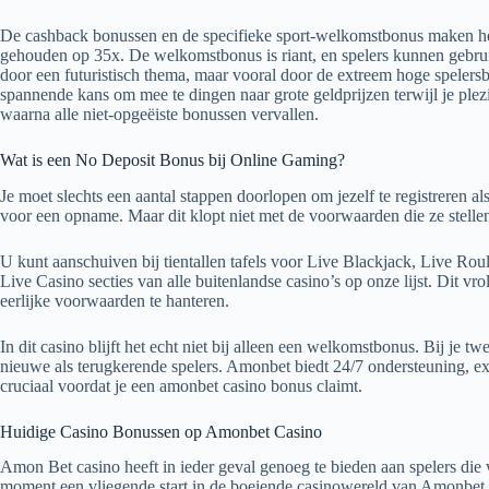
De cashback bonussen en de specifieke sport-welkomstbonus maken het 
gehouden op 35x. De welkomstbonus is riant, en spelers kunnen gebrui
door een futuristisch thema, maar vooral door de extreem hoge speler
spannende kans om mee te dingen naar grote geldprijzen terwijl je plez
waarna alle niet-opgeëiste bonussen vervallen.
Wat is een No Deposit Bonus bij Online Gaming?
Je moet slechts een aantal stappen doorlopen om jezelf te registreren a
voor een opname. Maar dit klopt niet met de voorwaarden die ze stellen
U kunt aanschuiven bij tientallen tafels voor Live Blackjack, Live Roul
Live Casino secties van alle buitenlandse casino’s op onze lijst. Dit vr
eerlijke voorwaarden te hanteren.
In dit casino blijft het echt niet bij alleen een welkomstbonus. Bij je
nieuwe als terugkerende spelers. Amonbet biedt 24/7 ondersteuning, e
cruciaal voordat je een amonbet casino bonus claimt.
Huidige Casino Bonussen op Amonbet Casino
Amon Bet casino heeft in ieder geval genoeg te bieden aan spelers die
moment een vliegende start in de boeiende casinowereld van Amonbet. Bi