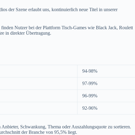
ios der Szene erlaubt uns, kontinuierlich neue Titel in unserer
h finden Nutzer bei der Plattform Tisch-Games wie Black Jack, Roulett
e in direkter Übertragung.
94-98%
97-99%
96-99%
92-96%
ch Anbieter, Schwankung, Thema oder Auszahlungsquote zu sortieren.
urchschnitt der Branche von 95,5% liegt.