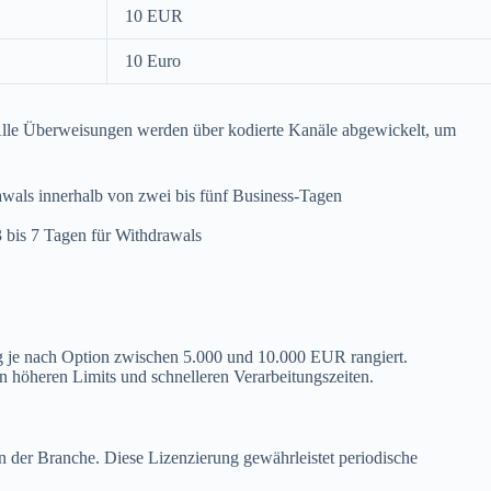
10 EUR
10 Euro
 Alle Überweisungen werden über kodierte Kanäle abgewickelt, um
wals innerhalb von zwei bis fünf Business-Tagen
 bis 7 Tagen für Withdrawals
g je nach Option zwischen 5.000 und 10.000 EUR rangiert.
 höheren Limits und schnelleren Verarbeitungszeiten.
en der Branche. Diese Lizenzierung gewährleistet periodische