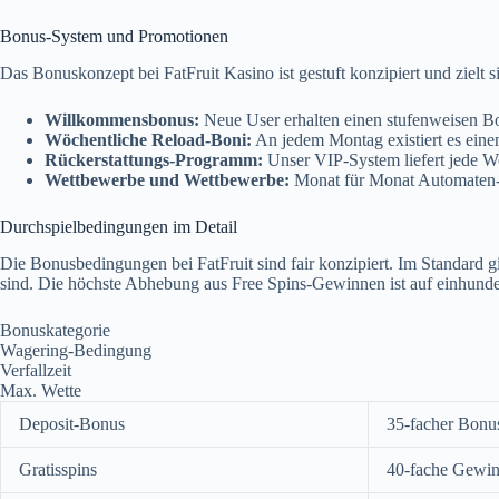
Bonus-System und Promotionen
Das Bonuskonzept bei FatFruit Kasino ist gestuft konzipiert und zielt
Willkommensbonus:
Neue User erhalten einen stufenweisen Bo
Wöchentliche Reload-Boni:
An jedem Montag existiert es ein
Rückerstattungs-Programm:
Unser VIP-System liefert jede 
Wettbewerbe und Wettbewerbe:
Monat für Monat Automaten-W
Durchspielbedingungen im Detail
Die Bonusbedingungen bei FatFruit sind fair konzipiert. Im Standard
sind. Die höchste Abhebung aus Free Spins-Gewinnen ist auf einhundert
Bonuskategorie
Wagering-Bedingung
Verfallzeit
Max. Wette
Deposit-Bonus
35-facher Bonu
Gratisspins
40-fache Gewi