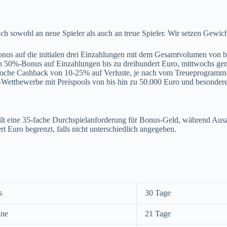
 sich sowohl an neue Spieler als auch an treue Spieler. Wir setzen Ge
nus auf die initialen drei Einzahlungen mit dem Gesamtvolumen von bi
en 50%-Bonus auf Einzahlungen bis zu dreihundert Euro, mittwochs ge
Woche Cashback von 10-25% auf Verluste, je nach vom Treueprogramm-
ettbewerbe mit Preispools von bis hin zu 50.000 Euro und besondere 
 gilt eine 35-fache Durchspielanforderung für Bonus-Geld, während Au
 Euro begrenzt, falls nicht unterschiedlich angegeben.
s
30 Tage
nne
21 Tage