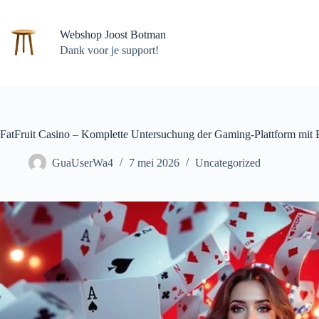
Ga
naar
de
Webshop Joost Botman
inhoud
Dank voor je support!
FatFruit Casino – Komplette Untersuchung der Gaming-Plattform mit
GuaUserWa4
7 mei 2026
Uncategorized