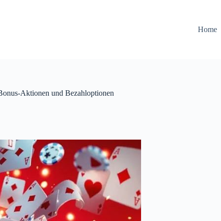
Home
 Bonus-Aktionen und Bezahloptionen