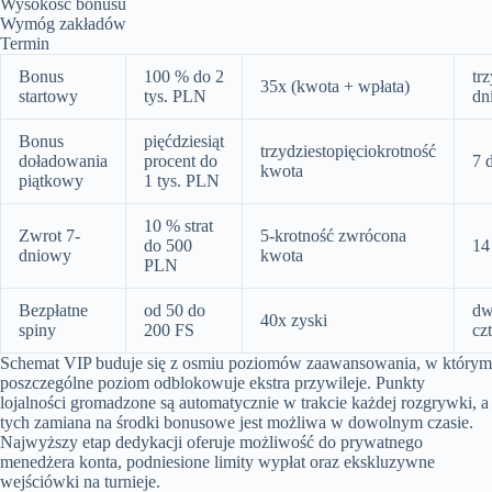
Wysokość bonusu
Wymóg zakładów
Termin
Bonus
100 % do 2
tr
35x (kwota + wpłata)
startowy
tys. PLN
dn
Bonus
pięćdziesiąt
trzydziestopięciokrotność
doładowania
procent do
7 
kwota
piątkowy
1 tys. PLN
10 % strat
Zwrot 7-
5-krotność zwrócona
do 500
14
dniowy
kwota
PLN
Bezpłatne
od 50 do
dw
40x zyski
spiny
200 FS
cz
Schemat VIP buduje się z osmiu poziomów zaawansowania, w którym
poszczególne poziom odblokowuje ekstra przywileje. Punkty
lojalności gromadzone są automatycznie w trakcie każdej rozgrywki, a
tych zamiana na środki bonusowe jest możliwa w dowolnym czasie.
Najwyższy etap dedykacji oferuje możliwość do prywatnego
menedżera konta, podniesione limity wypłat oraz ekskluzywne
wejściówki na turnieje.