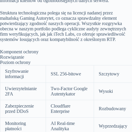
informacji klientów od ogólnodostępnych danych serwera.
Struktura technologiczna polega się na licencji nadanej przez
maltańską Gaming Autorytet, co oznacza sprawdzalny element
potwierdzający zgodność naszych operacji. Wszystkie rozgrywka
obecna w naszym portfolio podlega cykliczne audyty zewnętrznych
firm weryfikujących, jak jak iTech Labs, co oferuje sprawiedliwość
systemów losujących oraz kompatybilność z określonym RTP.
Komponent ochrony
Rozwiązanie
Poziom ochrony
Szyfrowanie
SSL 256-bitowe
Szczytowy
informacji
Uwierzytelnianie
Two-Factor Google
Wysoki
2FA
Autentykator
Zabezpieczenie
Cloudflare
Rozbudowany
przed DDoS
Enterprise
Monitoring
AI Real-time
Wyprzedzający
płatności
Analityka