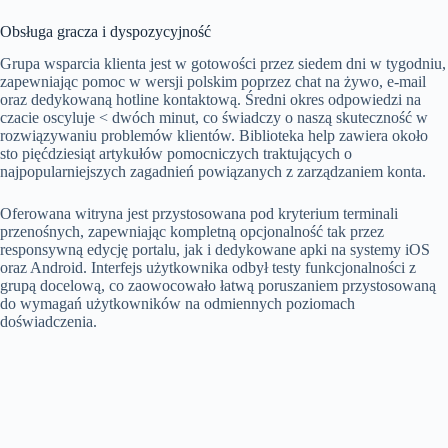
Obsługa gracza i dyspozycyjność
Grupa wsparcia klienta jest w gotowości przez siedem dni w tygodniu,
zapewniając pomoc w wersji polskim poprzez chat na żywo, e-mail
oraz dedykowaną hotline kontaktową. Średni okres odpowiedzi na
czacie oscyluje < dwóch minut, co świadczy o naszą skuteczność w
rozwiązywaniu problemów klientów. Biblioteka help zawiera około
sto pięćdziesiąt artykułów pomocniczych traktujących o
najpopularniejszych zagadnień powiązanych z zarządzaniem konta.
Oferowana witryna jest przystosowana pod kryterium terminali
przenośnych, zapewniając kompletną opcjonalność tak przez
responsywną edycję portalu, jak i dedykowane apki na systemy iOS
oraz Android. Interfejs użytkownika odbył testy funkcjonalności z
grupą docelową, co zaowocowało łatwą poruszaniem przystosowaną
do wymagań użytkowników na odmiennych poziomach
doświadczenia.