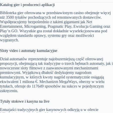
Katalog gier i producenci aplikacji
Biblioteka gier oferowana w przedstawionym casino obejmuje więcej
niż 3500 tytułów pochodzących od renomowanych dostawców.
Współpracujemy bezpośrednio z takimi gigantami jak Net
Entertainment, Microgaming, Pragmatic Play, Ewolucja Gaming oraz
Play’n GO. Wszystkie gra został dokładnie wyselekcjonowana pod
względem standardu oprawy, systemu gry oraz możliwości
wygranych.
Sloty video i automaty kumulacyjne
Dział automatów reprezentuje najobszerniejszą część oferowanej
propozycji, obejmującą tak tradycyjne o trzech bębnach automaty, jak i
nowoczesne sloty filmowe z zaawanowanymi mechanizmami
premiowymi. Wyjątkową dbałość dedykujemy nagrodom
kumulacyjnym, w których kwoty nagród systematycznie osiągają
ekwiwalent 1 miliona €. Mechanizm MegaWays, obecny w wielu
tytułach, oferuje do 117649 sposobów na sukces w pojedynczym
zakręceniu.
Tytuły stołowe i kasyna na live
Entuzjaści tradycyjnych gier kasynowych odkryją u w ofercie