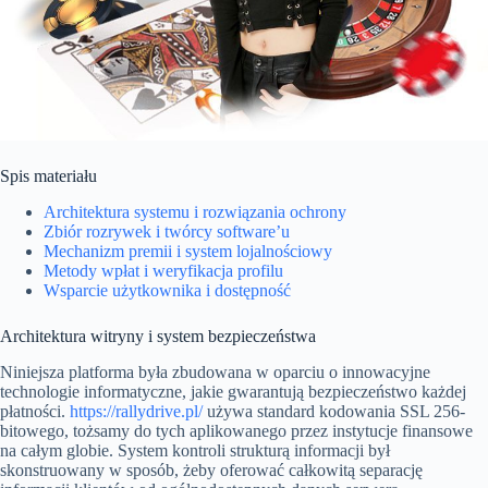
Spis materiału
Architektura systemu i rozwiązania ochrony
Zbiór rozrywek i twórcy software’u
Mechanizm premii i system lojalnościowy
Metody wpłat i weryfikacja profilu
Wsparcie użytkownika i dostępność
Architektura witryny i system bezpieczeństwa
Niniejsza platforma była zbudowana w oparciu o innowacyjne
technologie informatyczne, jakie gwarantują bezpieczeństwo każdej
płatności.
https://rallydrive.pl/
używa standard kodowania SSL 256-
bitowego, tożsamy do tych aplikowanego przez instytucje finansowe
na całym globie. System kontroli strukturą informacji był
skonstruowany w sposób, żeby oferować całkowitą separację