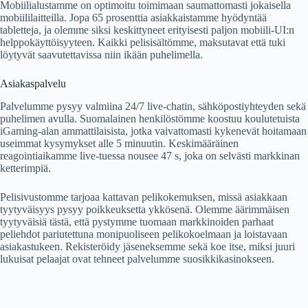
Mobiilialustamme on optimoitu toimimaan saumattomasti jokaisella
mobiililaitteilla. Jopa 65 prosenttia asiakkaistamme hyödyntää
tabletteja, ja olemme siksi keskittyneet erityisesti paljon mobiili-UI:n
helppokäyttöisyyteen. Kaikki pelisisältömme, maksutavat että tuki
löytyvät saavutettavissa niin ikään puhelimella.
Asiakaspalvelu
Palvelumme pysyy valmiina 24/7 live-chatin, sähköpostiyhteyden sekä
puhelimen avulla. Suomalainen henkilöstömme koostuu koulutetuista
iGaming-alan ammattilaisista, jotka vaivattomasti kykenevät hoitamaan
useimmat kysymykset alle 5 minuutin. Keskimääräinen
reagointiaikamme live-tuessa nousee 47 s, joka on selvästi markkinan
ketterimpiä.
Pelisivustomme tarjoaa kattavan pelikokemuksen, missä asiakkaan
tyytyväisyys pysyy poikkeuksetta ykkösenä. Olemme äärimmäisen
tyytyväisiä tästä, että pystymme tuomaan markkinoiden parhaat
peliehdot pariutettuna monipuoliseen pelikokoelmaan ja loistavaan
asiakastukeen. Rekisteröidy jäseneksemme sekä koe itse, miksi juuri
lukuisat pelaajat ovat tehneet palvelumme suosikkikasinokseen.