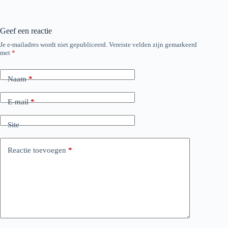
Geef een reactie
Je e-mailadres wordt niet gepubliceerd.
Vereiste velden zijn gemarkeerd
met
*
Naam
*
E-mail
*
Site
Reactie toevoegen
*