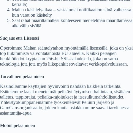
kerralla)
Malttaa käsittelyaikaa – vastaanotat notifikaation siinä vaiheessa
kun varat on käsitelty
Saat rahat määrittämällesi kohteeseen menetelmän määrittämässä
aikavälin sisällä
Suojaus että Lisenssi
Operoimme Maltan sääntelytahon myöntämällä lisenssillä, joka on yksi
top tiukimmista valvontatahoista EU-alueella. Kaikki pelaajien
henkilötiedot kryptataan 256-bit SSL-salauksella, joka on sama
teknologia jota jota myös liikepankit soveltavat verkkopalveluissaan.
Turvallinen pelaaminen
Kasinollamme käyttäjien hyvinvointi nähdään kaikkein tärkeintä.
Esittelemme laajat menetelmät pelikäyttäytymisen hallintaan, sisältäen
talletus, tappiorajat, peliaika-rajoitukset ja itsesulkumahdollisuudet.
Yhteistyökumppaneinamme työskentelevät Peluuri-järjestö ja
GamCare-organisaatio, joiden kautta asiakkaamme saavat tarvittaessa
asiantuntija-apua.
Mobiilipelaaminen