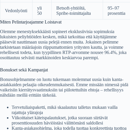
yli
Betsoft-yhtiöltä,
95–97
Vedonlyönti
50
Spribe-toimittajalta
prosenttia
Miten Pelintarjoajamme Loistavat
Olemme menestyksekkäästi sopineet eksklusiivisia sopimuksia
lukuisten peliyhtiöiden kesken, mikä tarkoittaa että käyttäjämme
pääsevät nauttimaan uusia pelejä ennen muita. Jokainen pelimme
tarkistetaan määräajoin riippumattomien yritysten kautta, ja voimme
rehellisesti todeta, kun tyypillinen RTP-arvomme nousee 96.4%, joka
osoittautuu selvästi markkinoiden keskiarvoa parempi.
Bonukset sekä Kampanjat
Bonusohjelmamme on luotu tukemaan molemmat uusia kuin kanta-
asiakkaiden pelaajia oikeudenmukaisesti. Emme missään nimessä pidä
vaikeisiin kierrätysvaatimuksiin tai piilotettuihin ehtoja – rehellisyys
nähdään meillä erittäin tärkeää.
Tervetuliaispaketti, mikä skaalautuu talletus mukaan vailla
rajattuja ylärajoja
Viikoittaiset käteispalautukset, jotka suoraan siirtävät
prosenttiosuuden häviöistäsi välittömästi saldollesi
Kanta-asiakasohjelma, joka todella tuottaa konkreettista tuottoa