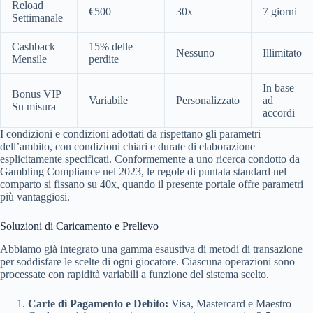
Reload
€500
30x
7 giorni
Settimanale
Cashback
15% delle
Nessuno
Illimitato
Mensile
perdite
In base
Bonus VIP
Variabile
Personalizzato
ad
Su misura
accordi
I condizioni e condizioni adottati da rispettano gli parametri
dell’ambito, con condizioni chiari e durate di elaborazione
esplicitamente specificati. Conformemente a uno ricerca condotto da
Gambling Compliance nel 2023, le regole di puntata standard nel
comparto si fissano su 40x, quando il presente portale offre parametri
più vantaggiosi.
Soluzioni di Caricamento e Prelievo
Abbiamo già integrato una gamma esaustiva di metodi di transazione
per soddisfare le scelte di ogni giocatore. Ciascuna operazioni sono
processate con rapidità variabili a funzione del sistema scelto.
Carte di Pagamento e Debito:
Visa, Mastercard e Maestro