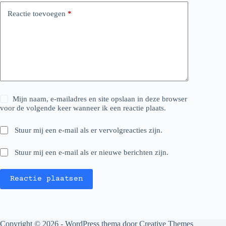
Reactie toevoegen
*
Mijn naam, e-mailadres en site opslaan in deze browser
voor de volgende keer wanneer ik een reactie plaats.
Stuur mij een e-mail als er vervolgreacties zijn.
Stuur mij een e-mail als er nieuwe berichten zijn.
Reactie plaatsen
Copyright © 2026 - WordPress thema door
Creative Themes