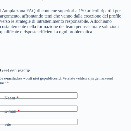
L’ampia zona FAQ di contiene superiori a 150 articoli ripartiti per
argomento, affrontando temi che vanno dalla creazione del profilo
verso le strategie di intrattenimento responsabile. Allochiamo
costantemente nella formazione del team per assicurare soluzioni
qualificate e risposte efficienti a ogni problematica.
Geef een reactie
Je e-mailadres wordt niet gepubliceerd.
Vereiste velden zijn gemarkeerd
met
*
Naam
*
E-mail
*
Site