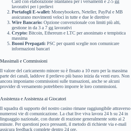
Card con elaborazione istantanea per i versamenti e 2-5 gg
lavorativi per i prelievi
Portafogli E-wallet:
Moneybookers, Neteller, PayPal e MB
assicurano movimenti veloci in tutte e due le direttive
Wire Bancario:
Opzione convenzionale con limiti più alti,
gestione in da 3 a 7 gg lavorativi
Crypto:
Bitcoin, Ethereum e LTC per anonimato e tempistica
massima
Buoni Prepagati:
PSC per quanti sceglie non comunicare
informazioni bancari
Massimali e Commissioni
Il valore del caricamento minore su è fissato a 10 euro per la massima
parte dei canali, laddove il prelievo più basso inizia da venti euro. Non
ancora imponiamo commissioni sulle transazioni, anche se alcuni
provider di versamento potrebbero imporre le loro commissioni.
Assistenza e Assistenza ai Giocatori
Il squadra di supporto del nostro casino rimane raggiungibile attraverso
numerosi vie di comunicazione. La chat live viva lavora 24 h su 24 in
linguaggio nazionale, con durate di reazione generalmente sotto ai 2
minute. Per questioni poco pressanti, il metodo di richieste via e-mail
assicura feedback complete dentro 24 ore.