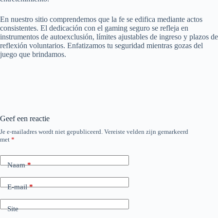
En nuestro sitio comprendemos que la fe se edifica mediante actos
consistentes. El dedicación con el gaming seguro se refleja en
instrumentos de autoexclusión, límites ajustables de ingreso y plazos de
reflexión voluntarios. Enfatizamos tu seguridad mientras gozas del
juego que brindamos.
Geef een reactie
Je e-mailadres wordt niet gepubliceerd.
Vereiste velden zijn gemarkeerd
met
*
Naam
*
E-mail
*
Site