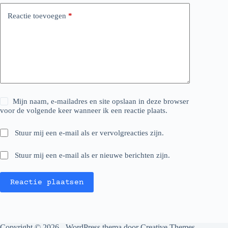
Reactie toevoegen
*
Mijn naam, e-mailadres en site opslaan in deze browser
voor de volgende keer wanneer ik een reactie plaats.
Stuur mij een e-mail als er vervolgreacties zijn.
Stuur mij een e-mail als er nieuwe berichten zijn.
Reactie plaatsen
Copyright © 2026 - WordPress thema door
Creative Themes