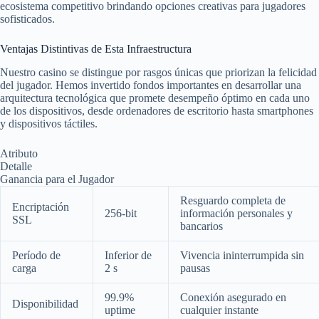
ecosistema competitivo brindando opciones creativas para jugadores
sofisticados.
Ventajas Distintivas de Esta Infraestructura
Nuestro casino se distingue por rasgos únicas que priorizan la felicidad
del jugador. Hemos invertido fondos importantes en desarrollar una
arquitectura tecnológica que promete desempeño óptimo en cada uno
de los dispositivos, desde ordenadores de escritorio hasta smartphones
y dispositivos táctiles.
Atributo
Detalle
Ganancia para el Jugador
Resguardo completa de
Encriptación
256-bit
información personales y
SSL
bancarios
Período de
Inferior de
Vivencia ininterrumpida sin
carga
2 s
pausas
99.9%
Conexión asegurado en
Disponibilidad
uptime
cualquier instante