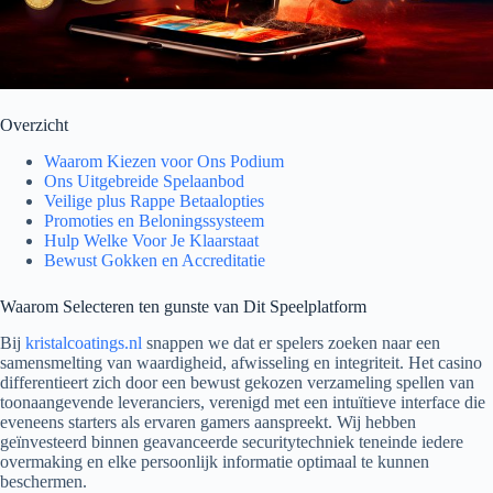
Overzicht
Waarom Kiezen voor Ons Podium
Ons Uitgebreide Spelaanbod
Veilige plus Rappe Betaalopties
Promoties en Beloningssysteem
Hulp Welke Voor Je Klaarstaat
Bewust Gokken en Accreditatie
Waarom Selecteren ten gunste van Dit Speelplatform
Bij
kristalcoatings.nl
snappen we dat er spelers zoeken naar een
samensmelting van waardigheid, afwisseling en integriteit. Het casino
differentieert zich door een bewust gekozen verzameling spellen van
toonaangevende leveranciers, verenigd met een intuïtieve interface die
eveneens starters als ervaren gamers aanspreekt. Wij hebben
geïnvesteerd binnen geavanceerde securitytechniek teneinde iedere
overmaking en elke persoonlijk informatie optimaal te kunnen
beschermen.