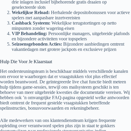
drie inlagen inclusief bijbehorende gratis draaien op
geselecteerde slots
Wekelijkse Reload:
Herhalende depositobonussen voor actieve
spelers met aanpasbare inzetvereisten
Cashback Systeem:
Wekelijkse terugstortingen op netto
minpunten zonder wagering-eisen
VIP Behandeling:
Persoonlijke managers, uitgebreide plafonds
en bijzondere activiteiten voor topspelers
Seizoensgebonden Acties:
Bijzondere aanbiedingen omtrent
vakantiedagen met grotere jackpots en exclusieve prijzen
Hulp Die Voor Je Klaarstaat
Het ondersteuningsteam is beschikbaar middels verschillende kanalen
om ervoor te waarborgen dat er vraagstukken vlot plus effectief
worden beantwoord. De geïntegreerde live chat functie biedt meteen
hulp tijdens game-sessies, terwijl ons mailsysteem geschikt is ten
behoeve van meer uitgebreide kwesties die documentatie vereisen. Wij
hebben ook ’n omvangrijke FAQ-pagina opgesteld welke antwoorden
biedt omtrent de frequent gestelde vraagstukken betreffende
spelinstructies, bonusvoorwaarden en rekeningbeheer.
Alle medewerkers van ons klantendienstteam krijgen frequente
opleiding over verantwoord spelen plus zijn in staat te gokkers
doorverwijzen naar professionele steunorganisaties indien