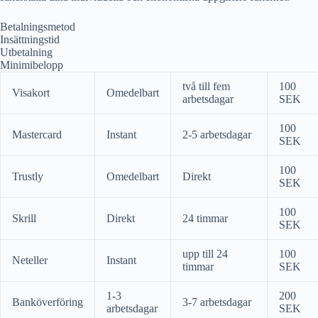
Betalningsmetod
Insättningstid
Utbetalning
Minimibelopp
två till fem
100
Visakort
Omedelbart
arbetsdagar
SEK
100
Mastercard
Instant
2-5 arbetsdagar
SEK
100
Trustly
Omedelbart
Direkt
SEK
100
Skrill
Direkt
24 timmar
SEK
upp till 24
100
Neteller
Instant
timmar
SEK
1-3
200
Banköverföring
3-7 arbetsdagar
arbetsdagar
SEK