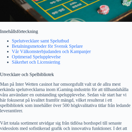
Innehållsförteckning
Spelutvecklare samt Spelutbud
Betalningsmetoder för Svensk Spelare
Vår Välkomsterbjudanden och Kampanjer
Optimerad Spelupplevelse
Säkerhet och Licensiering
Utvecklare och Spelbibliotek
Man på Inter Wetten casinot har omsorgsfullt valt ut de allra mest
erkända spelutvecklarna inom iGaming-industrin för att tillhandahålla
våra användare en outstanding spelupplevelse. Sedan vår start har vi
här fokuserat på kvalitet framför mängd, vilket resulterat i ett
spelbibliotek som innehåller över 500 högkvalitativa titlar från ledande
leverantörer.
Vårt totala sortiment utvidgar sig från tidlösa bordsspel till senaste
videoslots med sofistikerad grafik och innovativa funktioner. I det att