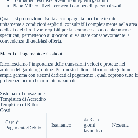
Tournament esclusivi aventi montepremi garantiti
Piano VIP con livelli crescenti con benefit personalizzati
Qualsiasi promozione risulta accompagnata mediante termini
unitamente a condizioni espliciti, consultabili completamente nella area
dedicata del sito. I vari requisiti per la scommessa sono chiaramente
specificati, permettendo ai giocatori di valutare consapevolmente la
convenienza di qualsiasi offerta.
Metodi di Pagamento e Cashout
Riconosciamo l’importanza delle transazioni veloci e protette nel
ambito del gambling online. Per questo fattore abbiamo integrato una
ampia gamma con sistemi dedicati al pagamento i quali coprono tutte le
preferenze per un bacino internazionale.
Sistema di Transazione
Tempistica di Accredito
Tempistica di Ritiro
Costi
da 3 a 5
Card di
Istantaneo
giorni
Nessuna
Pagamento/Debito
lavorativi