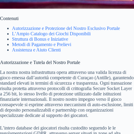
Contenuti
Autorizzazione e Protezione del Nostro Esclusivo Portale
L’Ampio Catalogo dei Giochi Disponibili
Struttura di Bonus e Iniziative
Metodi di Pagamento e Prelievi
Assistenza e Aiuto Clienti
Autorizzazione e Tutela del Nostro Portale
La nostra nostra infrastruttura opera attraverso una valida licenza di
gioco emessa dall’autorità competente di Curaçao (Antille), garantendo
standard elevati in termini di sicurezza e trasparenza. Ogni transazione
risulta protetta attraverso protocolli di crittografia Secure Socket Layer
a 256 bit, lo stesso livello di protezione utilizzato dalle istituzioni
finanziarie internazionali. Il nostro nostro impegno verso il gioco
consapevole si esprime attraverso meccanismi di auto-esclusione, limiti
di deposito personalizzabili e partnership con organizzazioni
specializzate dedicate al supporto dei giocatori.
L’intero database dei giocatori risulta custodito seguendo le le
regolamentazioni GDPR, attraverso server situati in zone ad alta