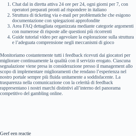
Chat dal in diretta attiva 24 ore per 24, ogni giorni per 7, con
operatori preparati pronti ad rispondere in italiano
Struttura di ticketing via e-mail per problematiche che esigono
documentazione con spiegazioni approfondite
Area FAQ dettagliata organizzata mediante categorie argomenti
con numerose di risposte alle questioni più ricorrenti
Guide tutorial video per agevolare la esplorazione sulla struttura
e l’adeguata comprensione negli meccanismi di gioco
Monitoriamo costantemente tutti i feedback ricevuti dai giocatori per
migliorare continuamente la qualità con il servizio erogato. Ciascuna
segnalazione viene presa in considerazione presso il management allo
scopo di implementare miglioramenti che rendano l’esperienza nel
nostro portale sempre più fluida unitamente a soddisfacente. La
trasparenza nella comunicazione con la celerità di feedback
rappresentano i nostri marchi distintivi all’interno del panorama
competitivo del gambling online.
Geef een reactie