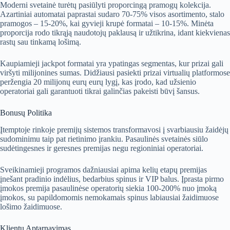
Moderni svetainė turėtų pasiūlyti proporcingą pramogų kolekcija.
Azartiniai automatai paprastai sudaro 70-75% visos asortimento, stalo
pramogos – 15-20%, kai gyvieji krupė formatai – 10-15%. Minėta
proporcija rodo tikrąją naudotojų paklausą ir užtikrina, idant kiekvienas
rastų sau tinkamą lošimą.
Kaupiamieji jackpot formatai yra ypatingas segmentas, kur prizai gali
viršyti milijonines sumas. Didžiausi pasiekti prizai virtualių platformose
peržengia 20 milijonų eurų eurų lygį, kas įrodo, kad užsienio
operatoriai gali garantuoti tikrai galinčias pakeisti būvį šansus.
Bonusų Politika
Įtemptoje rinkoje premijų sistemos transformavosi į svarbiausiu žaidėjų
sudominimu taip pat rietinimo įrankiu. Pasaulinės svetainės siūlo
sudėtingesnes ir geresnes premijas negu regioniniai operatoriai.
Sveikinamieji programos dažniausiai apima kelių etapų premijas
įnešant pradinio indėlius, bedarbius spinus ir VIP balus. Įprasta pirmo
įmokos premija pasaulinėse operatorių siekia 100-200% nuo įmoką
įmokos, su papildomomis nemokamais spinus labiausiai žaidimuose
lošimo žaidimuose.
Klientų Aptarnavimas