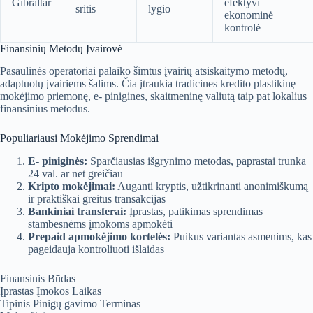
Gibraltar
efektyvi
sritis
lygio
ekonominė
kontrolė
Finansinių Metodų Įvairovė
Pasaulinės operatoriai palaiko šimtus įvairių atsiskaitymo metodų,
adaptuotų įvairiems šalims. Čia įtraukia tradicines kredito plastikinę
mokėjimo priemonę, e- pinigines, skaitmeninę valiutą taip pat lokalius
finansinius metodus.
Populiariausi Mokėjimo Sprendimai
E- piniginės:
Sparčiausias išgrynimo metodas, paprastai trunka
24 val. ar net greičiau
Kripto mokėjimai:
Auganti kryptis, užtikrinanti anonimiškumą
ir praktiškai greitus transakcijas
Bankiniai transferai:
Įprastas, patikimas sprendimas
stambesnėms įmokoms apmokėti
Prepaid apmokėjimo kortelės:
Puikus variantas asmenims, kas
pageidauja kontroliuoti išlaidas
Finansinis Būdas
Įprastas Įmokos Laikas
Tipinis Pinigų gavimo Terminas