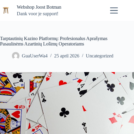
Ga
Webshop Joost Botman
naar
de
Dank voor je support!
inhoud
Tarptautinių Kazino Platformų: Profesionalus Aprašymas
Pasaulinėms Azartinių Lošimų Operatoriams
GuaUserWa4
25 april 2026
Uncategorized