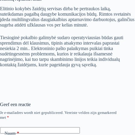
Elitinio kokybės žaidėjų servisas dirba be pertraukos laiką,
suteikdamas pagalbą daugybe komunikacijos būdų. Rimtos svetainės
įdeda multilingvalius daugiakalbius aptarnavimo darbuotojus, galinčius
sugeba atidėti užklausas vos per kelias minutė.
Tiesioginė pokalbio galimybė sudaro operatyviausias būdas gauti
sprendimus dėl klausimus, tipinis atsakymo intervalas paprastai
nesiekia 2 min.. Elektroninio pašto palaikymas puikiai tinka
sudėtingesnėms problemoms, kurios ir reikalauja išsamesnė
nagrinėjimo, kai tuo tarpu skambinimo linijos teikia individualų
kontaktą žaidėjams, kurie pageidauja gyvą sąveiką.
Geef een reactie
Je e-mailadres wordt niet gepubliceerd.
Vereiste velden zijn gemarkeerd
met
*
Naam
*