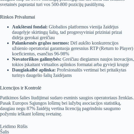
svetainės paprastai turi vos 500-800 pozicijų pasiūlymą.
Rinkos Privalumai
Aukštesni fondai:
Globalios platformos vienija žaidėjus
daugelyje skirtingų šalių, tad progresyviniai priziniai prizai
didėja gerokai greičiau
Palankesnės grąžos normos:
Dėl aukšto konkurencijos
užsienio operatoriai garantuoja geresnius RTP (Return to Player)
koeficientus, esančius 96-98%
Novatoriškos galimybės:
Greičiau diegiamos naujos inovacijos,
tokios įskaitant virtualios aplinkos formatai arba gyvieji krupjė
Daugiakalbė aplinka:
Profesionalūs vertimai bei pritaikytas
turinys daugelio šalių žaidėjams
Licencijos ir Kontrolė
Patikimos šalies liudijimai sudaro esminis saugios operatoriaus ženklas.
Pasak Europos Sąjungos lošimų bei lažybų asociacijos statistiką,
daugiau negu 87% žaidėjų vertina licenciją pagrindniu saugumo
požymiu ieškant lošimų svetainę.
Leidimo Rūšis
Šalis