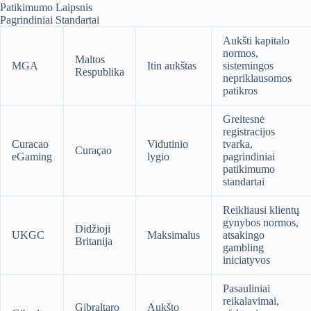
Patikimumo Laipsnis
Pagrindiniai Standartai
Aukšti kapitalo
normos,
Maltos
MGA
Itin aukštas
sistemingos
Respublika
nepriklausomos
patikros
Greitesnė
registracijos
Curacao
Vidutinio
tvarka,
Curaçao
eGaming
lygio
pagrindiniai
patikimumo
standartai
Reikliausi klientų
gynybos normos,
Didžioji
UKGC
Maksimalus
atsakingo
Britanija
gambling
iniciatyvos
Pasauliniai
reikalavimai,
Gibraltaro
Aukšto