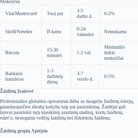
Mokesčiai
3-5
Visa/Mastercard
Tuoj pat
0-2%
darbo d.
0-24
Skrill/Neteller
Iš karto
Nemokama
valandos
Minimalūs
15-30
Bitcoin
1-2 val.
tinklo
minutės
mokesčiai
1-3
Bankinis
3-7
darbinių
0-5%
transferas
verslo d.
dienų
Žaidimų Įvairovė
Profesionalios globalios operatoriai dirba su daugeliu žaidimų kūrėjų,
garantuojančios idealią kokybę taip pat pasirinkimą. Žaidėjai gali
laisvai pasirinkti tarp klasikinių azartinių mašinų, kortų žaidimų,
rulet’o, tiesioginių vedėjų žaidimų bei išskirtinių žaidimų.
Žaidimų grupių Aprėptis