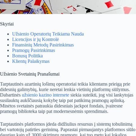
Skyriai
Užsienio Operatorių Teikiama Nauda
Licencijos ir jų Kontrolė
Finansinių Metodų Pasirinkimas
Pramogų Pasirinkimas
Bonusų Politika
Klientų Palaikymas
Užsienio Svetainių Pranašumai
Tarptautinės azartinių lošimų operatoriai teikia klientams prieigą prie
didesnių galimybių, kurie neretai lenkia vietinių platformų siūlymus.
Dabartinės
užsienio kazino internete
siekia suteikti, jog visi lankytojas
susilauktų aukščiausią kokybę taip pat patikimą pramogų aplinką.
Minėtos svetainės patraukia didesniais jackpot fondais, įvairesne
pramogų biblioteka taip pat modernesnėmis sprendimais.
Tarptautinės platformos įdeda didžiulius resursus į sistemų tobulinimą
bei vartotojų patirties gerinimą. Paprastai pirmaujantys platformos siūlo
daugiau kaip už 3000 skirtingų pramogų, kai tuo metu kai lokalios