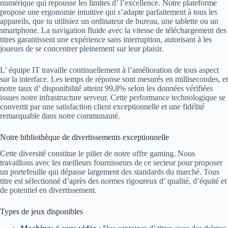
numérique qui repousse les limites d’ l’excellence. Notre plateforme
propose une ergonomie intuitive qui s’adapte parfaitement à tous les
appareils, que tu utilisiez un ordinateur de bureau, une tablette ou un
smartphone. La navigation fluide avec la vitesse de téléchargement des
titres garantissent une expérience sans interruption, autorisant à les
joueurs de se concentrer pleinement sur leur plaisir.
L’ équipe IT travaille continuellement à l’amélioration de tous aspect
sur la interface. Les temps de réponse sont mesurés en millisecondes, et
notre taux d’ disponibilité atteint 99,8% selon les données vérifiées
issues notre infrastructure serveur. Cette performance technologique se
convertit par une satisfaction client exceptionnelle et une fidélité
remarquable dans notre communauté.
Notre bibliothèque de divertissements exceptionnelle
Cette diversité constitue le pilier de notre offre gaming. Nous
travaillons avec les meilleurs fournisseurs de ce secteur pour proposer
un portefeuille qui dépasse largement des standards du marché. Tous
titre est sélectionné d’après des normes rigoureux d’ qualité, d’équité et
de potentiel en divertissement.
Types de jeux disponibles