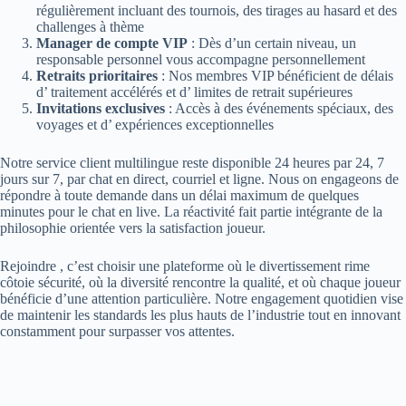
régulièrement incluant des tournois, des tirages au hasard et des
challenges à thème
Manager de compte VIP
: Dès d’un certain niveau, un
responsable personnel vous accompagne personnellement
Retraits prioritaires
: Nos membres VIP bénéficient de délais
d’ traitement accélérés et d’ limites de retrait supérieures
Invitations exclusives
: Accès à des événements spéciaux, des
voyages et d’ expériences exceptionnelles
Notre service client multilingue reste disponible 24 heures par 24, 7
jours sur 7, par chat en direct, courriel et ligne. Nous on engageons de
répondre à toute demande dans un délai maximum de quelques
minutes pour le chat en live. La réactivité fait partie intégrante de la
philosophie orientée vers la satisfaction joueur.
Rejoindre , c’est choisir une plateforme où le divertissement rime
côtoie sécurité, où la diversité rencontre la qualité, et où chaque joueur
bénéficie d’une attention particulière. Notre engagement quotidien vise
de maintenir les standards les plus hauts de l’industrie tout en innovant
constamment pour surpasser vos attentes.