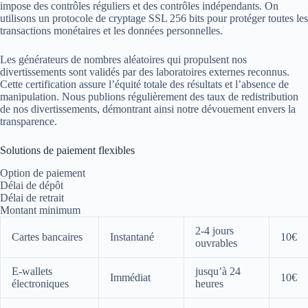
impose des contrôles réguliers et des contrôles indépendants. On
utilisons un protocole de cryptage SSL 256 bits pour protéger toutes les
transactions monétaires et les données personnelles.
Les générateurs de nombres aléatoires qui propulsent nos
divertissements sont validés par des laboratoires externes reconnus.
Cette certification assure l’équité totale des résultats et l’absence de
manipulation. Nous publions régulièrement des taux de redistribution
de nos divertissements, démontrant ainsi notre dévouement envers la
transparence.
Solutions de paiement flexibles
Option de paiement
Délai de dépôt
Délai de retrait
Montant minimum
2-4 jours
Cartes bancaires
Instantané
10€
ouvrables
E-wallets
jusqu’à 24
Immédiat
10€
électroniques
heures