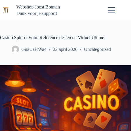
Ga
Webshop Joost Botman
naar
de
Dank voor je support!
inhoud
Casino Spino : Votre Référence de Jeu en Virtuel Ultime
GuaUserWa4
22 april 2026
Uncategorized