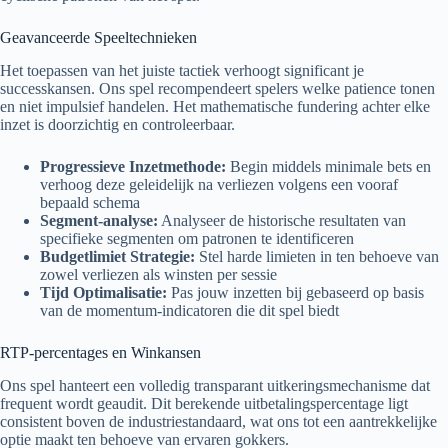
Geavanceerde Speeltechnieken
Het toepassen van het juiste tactiek verhoogt significant je
successkansen. Ons spel recompendeert spelers welke patience tonen
en niet impulsief handelen. Het mathematische fundering achter elke
inzet is doorzichtig en controleerbaar.
Progressieve Inzetmethode:
Begin middels minimale bets en
verhoog deze geleidelijk na verliezen volgens een vooraf
bepaald schema
Segment-analyse:
Analyseer de historische resultaten van
specifieke segmenten om patronen te identificeren
Budgetlimiet Strategie:
Stel harde limieten in ten behoeve van
zowel verliezen als winsten per sessie
Tijd Optimalisatie:
Pas jouw inzetten bij gebaseerd op basis
van de momentum-indicatoren die dit spel biedt
RTP-percentages en Winkansen
Ons spel hanteert een volledig transparant uitkeringsmechanisme dat
frequent wordt geaudit. Dit berekende uitbetalingspercentage ligt
consistent boven de industriestandaard, wat ons tot een aantrekkelijke
optie maakt ten behoeve van ervaren gokkers.