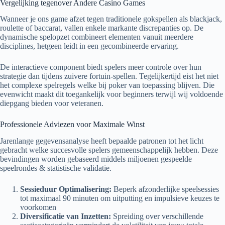
Vergelijking tegenover Andere Casino Games
Wanneer je ons game afzet tegen traditionele gokspellen als blackjack,
roulette of baccarat, vallen enkele markante discrepanties op. De
dynamische spelopzet combineert elementen vanuit meerdere
disciplines, hetgeen leidt in een gecombineerde ervaring.
De interactieve component biedt spelers meer controle over hun
strategie dan tijdens zuivere fortuin-spellen. Tegelijkertijd eist het niet
het complexe spelregels welke bij poker van toepassing blijven. Die
evenwicht maakt dit toegankelijk voor beginners terwijl wij voldoende
diepgang bieden voor veteranen.
Professionele Adviezen voor Maximale Winst
Jarenlange gegevensanalyse heeft bepaalde patronen tot het licht
gebracht welke succesvolle spelers gemeenschappelijk hebben. Deze
bevindingen worden gebaseerd middels miljoenen gespeelde
speelrondes & statistische validatie.
Sessieduur Optimalisering:
Beperk afzonderlijke speelsessies
tot maximaal 90 minuten om uitputting en impulsieve keuzes te
voorkomen
Diversificatie van Inzetten:
Spreiding over verschillende