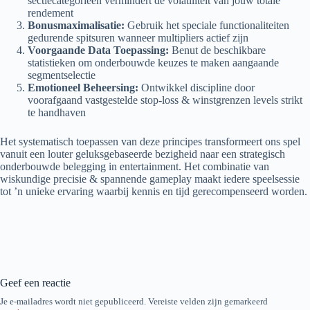
sectiecategorieën vermindert de volatiliteit van jouw totale
rendement
Bonusmaximalisatie:
Gebruik het speciale functionaliteiten
gedurende spitsuren wanneer multipliers actief zijn
Voorgaande Data Toepassing:
Benut de beschikbare
statistieken om onderbouwde keuzes te maken aangaande
segmentselectie
Emotioneel Beheersing:
Ontwikkel discipline door
voorafgaand vastgestelde stop-loss & winstgrenzen levels strikt
te handhaven
Het systematisch toepassen van deze principes transformeert ons spel
vanuit een louter geluksgebaseerde bezigheid naar een strategisch
onderbouwde belegging in entertainment. Het combinatie van
wiskundige precisie & spannende gameplay maakt iedere speelsessie
tot ’n unieke ervaring waarbij kennis en tijd gerecompenseerd worden.
Geef een reactie
Je e-mailadres wordt niet gepubliceerd.
Vereiste velden zijn gemarkeerd