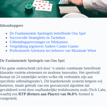
Inhoudsopgave
De Fundamentele Spelregels betreffende Ons Spel
Succesvolle Strategieën en Tactieken
Uitbetalingspercentages en Winkansen
Vergelijking tegenover Andere Casino Games
Professionele Adviezen ten behoeve van Maximale Winst
De Fundamentele Spelregels van Ons Spel
Ons game onderscheidt zich door ’n unieke combinatie betreffende
klassieke roulette-elementen en moderne innovaties. Het speelveld
bestaat uit 24 ruimtelijke secties welke elk verbonden zijn aan
specifieke uitbetalingsratio’s. Dit baanbrekende systeem hetgeen wij
hanteren, maakt gebruik van een geavanceerd algoritme dat
gevalideerd werd door onafhankelijke testlaboratoria zoals iTech Labs,
waarbij een
RTP (Return aan Player) van 96.8%
formeel is
vastgesteld.