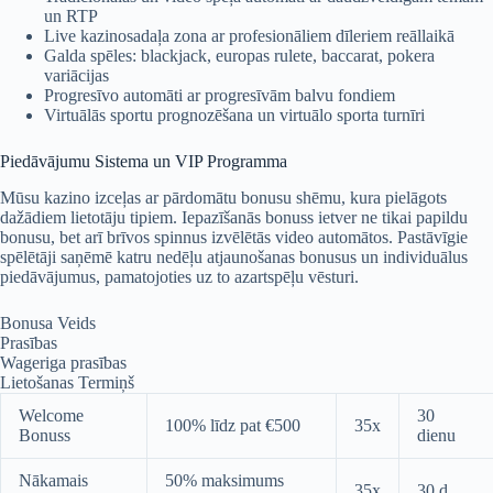
un RTP
Live kazinosadaļa zona ar profesionāliem dīleriem reāllaikā
Galda spēles: blackjack, europas rulete, baccarat, pokera
variācijas
Progresīvo automāti ar progresīvām balvu fondiem
Virtuālās sportu prognozēšana un virtuālo sporta turnīri
Piedāvājumu Sistema un VIP Programma
Mūsu kazino izceļas ar pārdomātu bonusu shēmu, kura pielāgots
dažādiem lietotāju tipiem. Iepazīšanās bonuss ietver ne tikai papildu
bonusu, bet arī brīvos spinnus izvēlētās video automātos. Pastāvīgie
spēlētāji saņēmē katru nedēļu atjaunošanas bonusus un individuālus
piedāvājumus, pamatojoties uz to azartspēļu vēsturi.
Bonusa Veids
Prasības
Wageriga prasības
Lietošanas Termiņš
Welcome
30
100% līdz pat €500
35x
Bonuss
dienu
Nākamais
50% maksimums
35x
30 d.