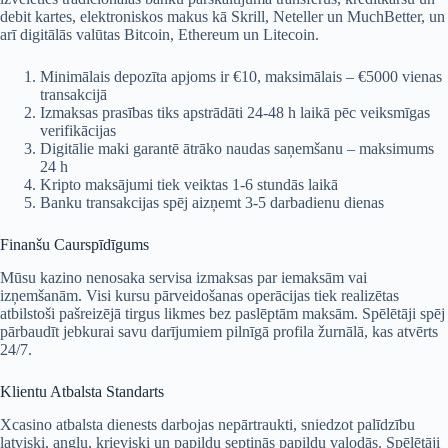
debit kartes, elektroniskos makus kā Skrill, Neteller un MuchBetter, un
arī digitālās valūtas Bitcoin, Ethereum un Litecoin.
Minimālais depozīta apjoms ir €10, maksimālais – €5000 vienas
transakcijā
Izmaksas prasības tiks apstrādāti 24-48 h laikā pēc veiksmīgas
verifikācijas
Digitālie maki garantē ātrāko naudas saņemšanu – maksimums
24 h
Kripto maksājumi tiek veiktas 1-6 stundās laikā
Banku transakcijas spēj aizņemt 3-5 darbadienu dienas
Finanšu Caurspīdīgums
Mūsu kazino nenosaka servisa izmaksas par iemaksām vai
izņemšanām. Visi kursu pārveidošanas operācijas tiek realizētas
atbilstoši pašreizējā tirgus likmes bez paslēptām maksām. Spēlētāji spēj
pārbaudīt jebkurai savu darījumiem pilnīgā profila žurnālā, kas atvērts
24/7.
Klientu Atbalsta Standarts
Xcasino atbalsta dienests darbojas nepārtraukti, sniedzot palīdzību
latviski, angļu, krieviski un papildu septiņās papildu valodās. Spēlētāji