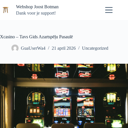
Ga
Webshop Joost Botman
naar
de
Dank voor je support!
inhoud
Xcasino – Tavs Gids Azartspēļu Pasaulē
GuaUserWa4
21 april 2026
Uncategorized