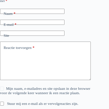
met
*
Naam
*
E-mail
*
Site
Reactie toevoegen
*
Mijn naam, e-mailadres en site opslaan in deze browser
voor de volgende keer wanneer ik een reactie plaats.
Stuur mij een e-mail als er vervolgreacties zijn.