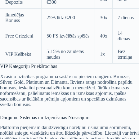
Depozīts
€300
Iknedēļas
25% līdz €200
30x
7 dienas
Bonuss
14
Free Griezieni
50 FS izvēlētās spēlēs
40x
dienas
5-15% no zaudētās
Bez
VIP Kešbeks
1x
naudas
termiņa
VIP Kategoriju Priekšrocības
Xcasino uzticības programma sastāv no pieciem rangiem: Bronzas,
Silver, Gold, Platinum un Dimanta. Ikviens rangs nodrošina papildu
bonusus, ieskaitot personalizētu konta menedžeri, ātrāku izmaksas
noformēšanu, palielinātus iemaksas un izmaksas apjomus, īpašus
sacensības ar lielākām prēmiju apjomiem un speciālus dzimšanas
svētku bonusus.
Darījumu Sistēmas un Izņemšanas Nosacījumi
Platforma pieņemam daudzveidīgu norēķinu risinājumu sortimentu,
nolūkā sniegtu vienkāršu un ātru līdzekļu pārvaldību. Lietotāji var brīvi
izvēlēties tradicionālās banku pārskaitījuma transferus, kredītkaršu un