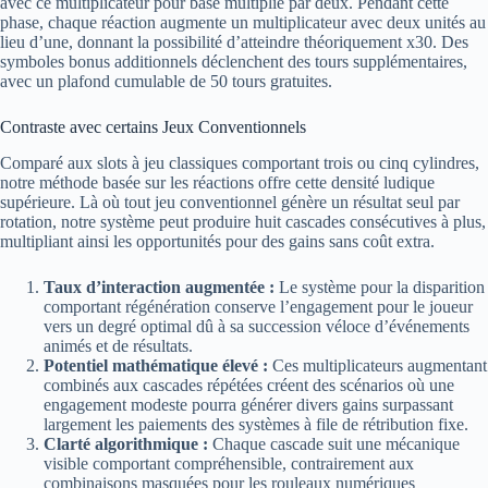
avec ce multiplicateur pour base multiplié par deux. Pendant cette
phase, chaque réaction augmente un multiplicateur avec deux unités au
lieu d’une, donnant la possibilité d’atteindre théoriquement x30. Des
symboles bonus additionnels déclenchent des tours supplémentaires,
avec un plafond cumulable de 50 tours gratuites.
Contraste avec certains Jeux Conventionnels
Comparé aux slots à jeu classiques comportant trois ou cinq cylindres,
notre méthode basée sur les réactions offre cette densité ludique
supérieure. Là où tout jeu conventionnel génère un résultat seul par
rotation, notre système peut produire huit cascades consécutives à plus,
multipliant ainsi les opportunités pour des gains sans coût extra.
Taux d’interaction augmentée :
Le système pour la disparition
comportant régénération conserve l’engagement pour le joueur
vers un degré optimal dû à sa succession véloce d’événements
animés et de résultats.
Potentiel mathématique élevé :
Ces multiplicateurs augmentant
combinés aux cascades répétées créent des scénarios où une
engagement modeste pourra générer divers gains surpassant
largement les paiements des systèmes à file de rétribution fixe.
Clarté algorithmique :
Chaque cascade suit une mécanique
visible comportant compréhensible, contrairement aux
combinaisons masquées pour les rouleaux numériques