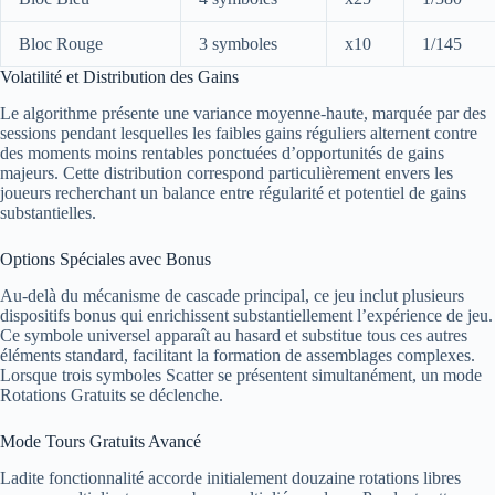
Bloc Rouge
3 symboles
x10
1/145
Volatilité et Distribution des Gains
Le algorithme présente une variance moyenne-haute, marquée par des
sessions pendant lesquelles les faibles gains réguliers alternent contre
des moments moins rentables ponctuées d’opportunités de gains
majeurs. Cette distribution correspond particulièrement envers les
joueurs recherchant un balance entre régularité et potentiel de gains
substantielles.
Options Spéciales avec Bonus
Au-delà du mécanisme de cascade principal, ce jeu inclut plusieurs
dispositifs bonus qui enrichissent substantiellement l’expérience de jeu.
Ce symbole universel apparaît au hasard et substitue tous ces autres
éléments standard, facilitant la formation de assemblages complexes.
Lorsque trois symboles Scatter se présentent simultanément, un mode
Rotations Gratuits se déclenche.
Mode Tours Gratuits Avancé
Ladite fonctionnalité accorde initialement douzaine rotations libres