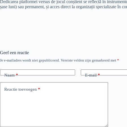
Dedicarea platformei versus de jocul conștient se reflectă în instrument
șase luni) sau permanent, și acces direct la organizații specializate în co
Geef een reactie
Je e-mailadres wordt niet gepubliceerd.
Vereiste velden zijn gemarkeerd met
*
Naam
*
E-mail
*
Reactie toevoegen
*