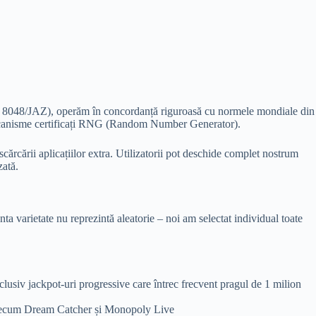
idat 8048/JAZ), operăm în concordanță riguroasă cu normele mondiale din
e mecanisme certificați RNG (Random Number Generator).
rcării aplicațiilor extra. Utilizatorii pot deschide complet nostrum
zată.
ta varietate nu reprezintă aleatorie – noi am selectat individual toate
inclusiv jackpot-uri progressive care întrec frecvent pragul de 1 milion
e precum Dream Catcher și Monopoly Live