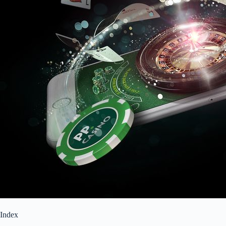
Index