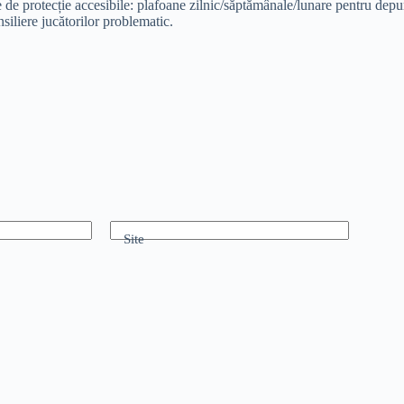
e de protecție accesibile: plafoane zilnic/săptămânale/lunare pentru depu
nsiliere jucătorilor problematic.
Site