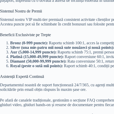
pașaport, împreună cu o dovadă a adresa de locuință eliberată în ultimil
Sistemul Nostru de Premii
Sistemul nostru VIP multi-tier premiază consistent activitate clienților
Acestea puncte pot să fie schimbate în credit bonusuri sau folosite pentru
Beneficii Exclusiviste pe Trepte
Bronz (0-999 puncte):
Raportu schimb 100:1, acces la competiți
Silver (una mie-patru mii nouă sute nouăzeci și nouă points)
Aur (5,000-14,999 puncte):
Raportu schimb 75:1, premii personali
Platină (15,000-49,999 puncte):
Raport conversiune 60:1, invita
Diamant (50,000-99,999 puncte):
Rata conversiune 50:1, return
Royal (peste o sută mii points):
Raport schimb 40:1, condiții pe
Asistență Expertă Continuă
Departamentul noastră de suport funcționează 24/7/365, cu agenți multili
solicitările prin email obțin răspuns în maxim șase ore.
Pe afară de canalele tradiționale, gestionăm o secțiune FAQ comprehensi
ghiduri video, ghiduri hands-on și resurse de documentare pentru fiecar