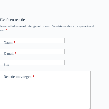
Geef een reactie
Je e-mailadres wordt niet gepubliceerd.
Vereiste velden zijn gemarkeerd
met
*
Naam
*
E-mail
*
Site
Reactie toevoegen
*