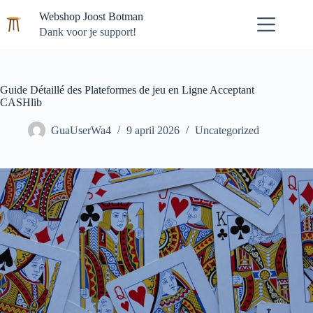
Ga
Webshop Joost Botman
naar
de
Dank voor je support!
inhoud
Guide Détaillé des Plateformes de jeu en Ligne Acceptant
CASHlib
GuaUserWa4
9 april 2026
Uncategorized