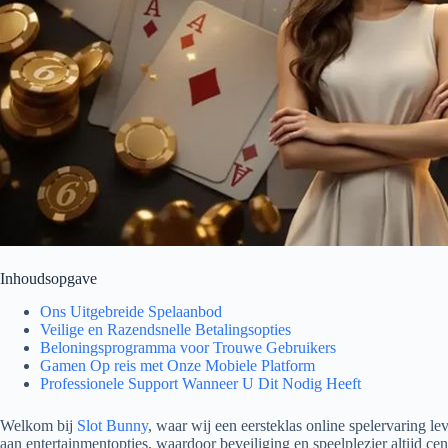
Inhoudsopgave
Ons Uitgebreide Spelaanbod
Veilige en Razendsnelle Betalingsopties
Beloningsprogramma voor Trouwe Gebruikers
Gamen Op reis met Onze Mobiele Platform
Professionele Support Wanneer U Dit Nodig Heeft
Welkom bij
Slot Bunny
, waar wij een eersteklas online spelervaring 
aan entertainmentopties, waardoor beveiliging en speelplezier altijd cent