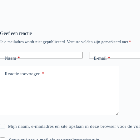
Geef een reactie
Je e-mailadres wordt niet gepubliceerd.
Vereiste velden zijn gemarkeerd met
*
Naam
*
E-mail
*
Reactie toevoegen
*
Mijn naam, e-mailadres en site opslaan in deze browser voor de vol