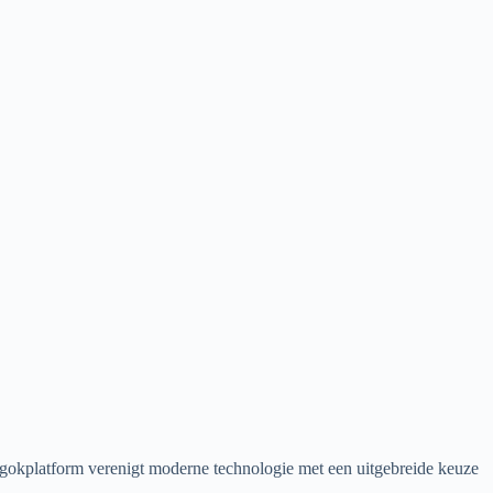
ns gokplatform verenigt moderne technologie met een uitgebreide keuze