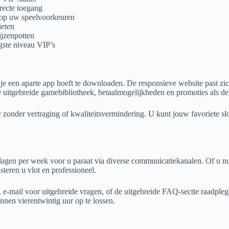
recte toegang
 op uw speelvoorkeuren
ieten
ijzenpotten
gste niveau VIP’s
je een aparte app hoeft te downloaden. De responsieve website past zi
de uitgebreide gamebibliotheek, betaalmogelijkheden en promoties als de
er vertraging of kwaliteitsvermindering. U kunt jouw favoriete slots, 
dagen per week voor u paraat via diverse communicatiekanalen. Of u n
steren u vlot en professioneel.
 e-mail voor uitgebreide vragen, of de uitgebreide FAQ-sectie raadpleg
innen vierentwintig uur op te lossen.