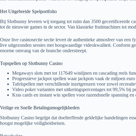
Het Uitgebreide Spelportfolio
Bij Slotbunny leveren wij toegang tot ruim dan 3500 gecertificeerde ca
tot de nieuwste games in de sector. Van klassieke fruitmachines tot m
Onze live casinosectie sectie levert de authentieke atmosfeer van een fy
live uitgezonden sessies met hoogwaardige videokwaliteit. Conform geg
enorme omvang van de branche onderstreept.
Topspellen op Slotbunny Casino
Megaways slots met tot 117649 winlijnen en cascading reels func
Progressieve jackpot spellen waar jackpots vaak de miljoen euro 
Tafelspellen met verschillende inzetgrenzen voor zowel recreatiev
Video poker varianten met uitkeringspercentages tot 99,5% bij pe
Kras cards en instant win spellen voor razendsnelle spanning en d
Veilige en Snelle Betalingsmogelijkheden
Slotbunny Casino begrijpt dat doeltreffende geldelijke handelingen e
hoogst mogelijke veiligheidseisen.
Betaalwijze