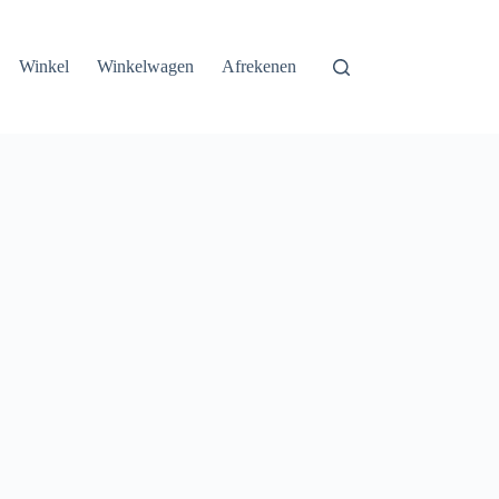
Winkel
Winkelwagen
Afrekenen