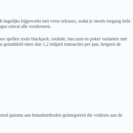
dagelijks bijgewerkt met verse releases, zodat je steeds toegang hebt
ogus omvat alle voorkeuren.
or spellen zoals blackjack, roulette, baccarat en poker varianten met
gemiddeld meer dan 1,2 miljard transacties per jaar, hetgeen de
 breed gamma aan betaalmethoden geïntegreerd die voldoen aan de