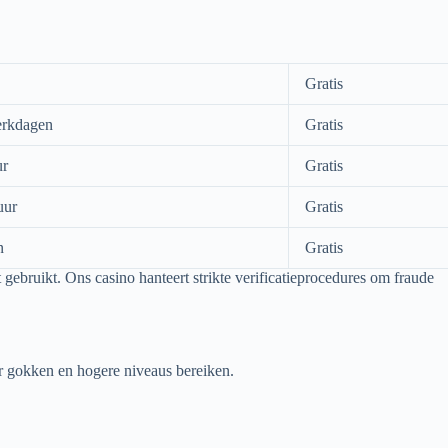
Gratis
werkdagen
Gratis
ur
Gratis
uur
Gratis
n
Gratis
 gebruikt. Ons casino hanteert strikte verificatieprocedures om fraude
er gokken en hogere niveaus bereiken.