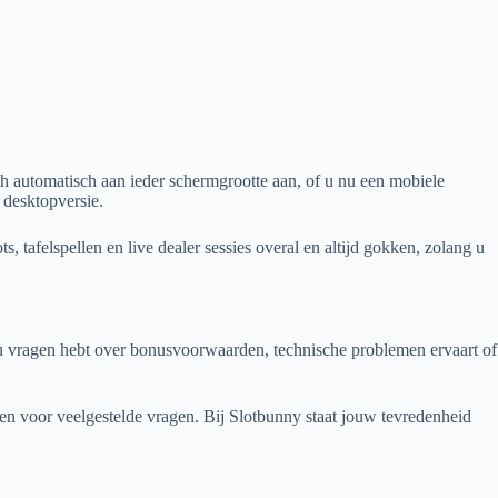
ch automatisch aan ieder schermgrootte aan, of u nu een mobiele
 desktopversie.
tafelspellen en live dealer sessies overal en altijd gokken, zolang u
u vragen hebt over bonusvoorwaarden, technische problemen ervaart of
en voor veelgestelde vragen. Bij Slotbunny staat jouw tevredenheid