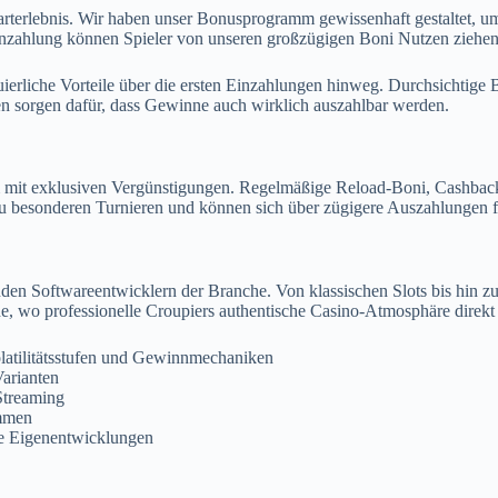
arterlebnis. Wir haben unser Bonusprogramm gewissenhaft gestaltet, 
Einzahlung können Spieler von unseren großzügigen Boni Nutzen ziehen
uierliche Vorteile über die ersten Einzahlungen hinweg. Durchsichtige
 sorgen dafür, dass Gewinne auch wirklich auszahlbar werden.
it exklusiven Vergünstigungen. Regelmäßige Reload-Boni, Cashback-
 zu besonderen Turnieren und können sich über zügigere Auszahlungen f
en Softwareentwicklern der Branche. Von klassischen Slots bis hin zu n
he, wo professionelle Croupiers authentische Casino-Atmosphäre direk
latilitätsstufen und Gewinnmechaniken
Varianten
Streaming
ummen
ge Eigenentwicklungen