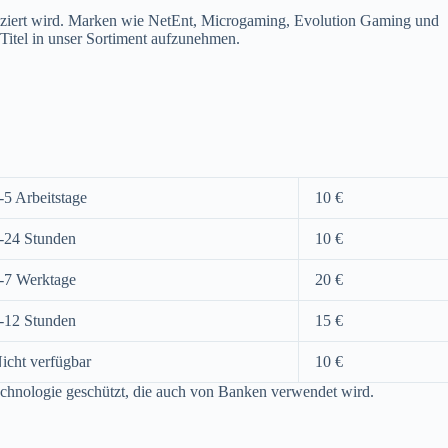
fiziert wird. Marken wie NetEnt, Microgaming, Evolution Gaming und
 Titel in unser Sortiment aufzunehmen.
-5 Arbeitstage
10 €
-24 Stunden
10 €
-7 Werktage
20 €
-12 Stunden
15 €
icht verfügbar
10 €
echnologie geschützt, die auch von Banken verwendet wird.