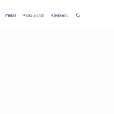
Winkel
Winkelwagen
Afrekenen