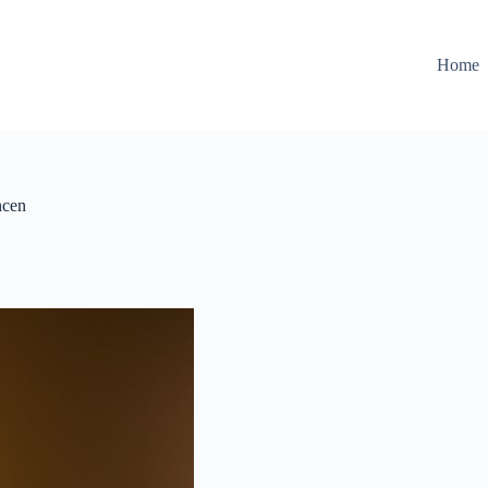
Home
ncen