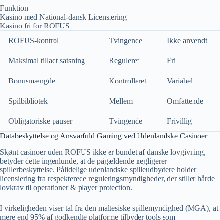
Funktion
Kasino med National-dansk Licensiering
Kasino fri for ROFUS
ROFUS-kontrol
Tvingende
Ikke anvendt
Maksimal tilladt satsning
Reguleret
Fri
Bonusmængde
Kontrolleret
Variabel
Spilbibliotek
Mellem
Omfattende
Obligatoriske pauser
Tvingende
Frivillig
Databeskyttelse og Ansvarfuld Gaming ved Udenlandske Casinoer
Skønt casinoer uden ROFUS ikke er bundet af danske lovgivning,
betyder dette ingenlunde, at de pågældende negligerer
spillerbeskyttelse. Pålidelige udenlandske spilleudbydere holder
licensiering fra respekterede reguleringsmyndigheder, der stiller hårde
lovkrav til operationer & player protection.
I virkeligheden viser tal fra den maltesiske spillemyndighed (MGA), at
mere end 95% af godkendte platforme tilbyder tools som