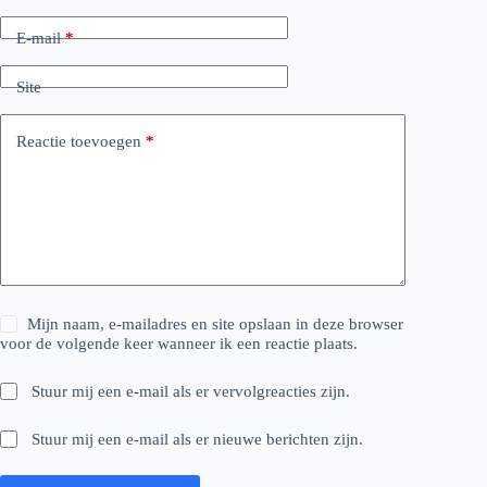
E-mail
*
Site
Reactie toevoegen
*
Mijn naam, e-mailadres en site opslaan in deze browser
voor de volgende keer wanneer ik een reactie plaats.
Stuur mij een e-mail als er vervolgreacties zijn.
Stuur mij een e-mail als er nieuwe berichten zijn.