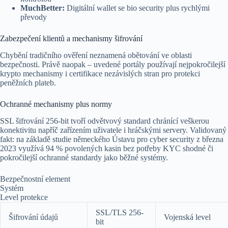
MuchBetter:
Digitální wallet se bio security plus rychlými
převody
Zabezpečení klientů a mechanismy šifrování
Chybění tradičního ověření neznamená obětování ve oblasti
bezpečnosti. Právě naopak – uvedené portály používají nejpokročilejší
krypto mechanismy i certifikace nezávislých stran pro protekci
peněžních plateb.
Ochranné mechanismy plus normy
SSL šifrování 256-bit tvoří odvětvový standard chránící veškerou
konektivitu napříč zařízením uživatele i hráčskými servery. Validovaný
fakt: na základě studie německého Ústavu pro cyber security z března
2023 využívá 94 % povolených kasin bez potřeby KYC shodné či
pokročilejší ochranné standardy jako běžné systémy.
Bezpečnostní element
Systém
Level protekce
SSL/TLS 256-
Šifrování údajů
Vojenská level
bit