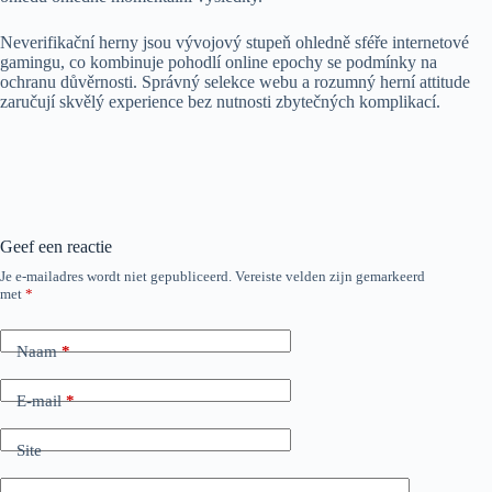
Neverifikační herny jsou vývojový stupeň ohledně sféře internetové
gamingu, co kombinuje pohodlí online epochy se podmínky na
ochranu důvěrnosti. Správný selekce webu a rozumný herní attitude
zaručují skvělý experience bez nutnosti zbytečných komplikací.
Geef een reactie
Je e-mailadres wordt niet gepubliceerd.
Vereiste velden zijn gemarkeerd
met
*
Naam
*
E-mail
*
Site