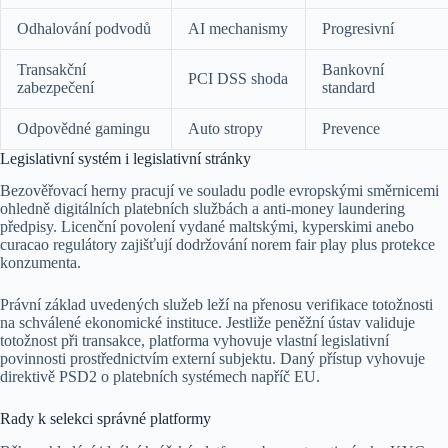
Odhalování podvodů
AI mechanismy
Progresivní
Transakční
Bankovní
PCI DSS shoda
zabezpečení
standard
Odpovědné gamingu
Auto stropy
Prevence
Legislativní systém i legislativní stránky
Bezověřovací herny pracují ve souladu podle evropskými směrnicemi
ohledně digitálních platebních službách a anti-money laundering
předpisy. Licenční povolení vydané maltskými, kyperskimi anebo
curacao regulátory zajišťují dodržování norem fair play plus protekce
konzumenta.
Právní základ uvedených služeb leží na přenosu verifikace totožnosti
na schválené ekonomické instituce. Jestliže peněžní ústav validuje
totožnost při transakce, platforma vyhovuje vlastní legislativní
povinnosti prostřednictvím externí subjektu. Daný přístup vyhovuje
direktivě PSD2 o platebních systémech napříč EU.
Rady k selekci správné platformy