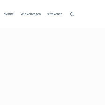
Winkel
Winkelwagen
Afrekenen