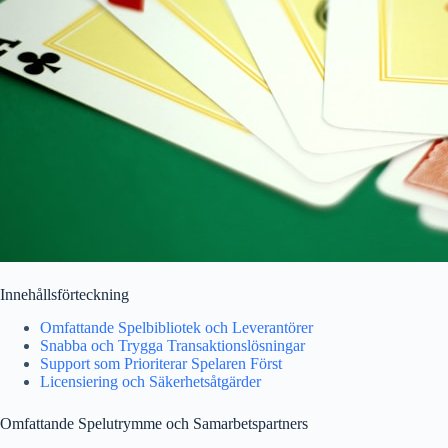
Innehållsförteckning
Omfattande Spelbibliotek och Leverantörer
Snabba och Trygga Transaktionslösningar
Support som Prioriterar Spelaren Först
Licensiering och Säkerhetsåtgärder
Omfattande Spelutrymme och Samarbetspartners