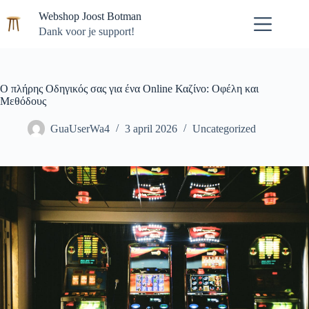
Ga
Webshop Joost Botman
naar
de
Dank voor je support!
inhoud
Ο πλήρης Οδηγικός σας για ένα Online Καζίνο: Οφέλη και
Μεθόδους
GuaUserWa4
3 april 2026
Uncategorized