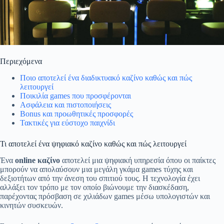
Περιεχόμενα
Ποιο αποτελεί ένα διαδικτυακό καζίνο καθώς και πώς
λειτουργεί
Ποικιλία games που προσφέρονται
Ασφάλεια και πιστοποιήσεις
Bonus και προωθητικές προσφορές
Τακτικές για εύστοχο παιχνίδι
Τι αποτελεί ένα ψηφιακό καζίνο καθώς και πώς λειτουργεί
Ένα
online καζίνο
αποτελεί μια ψηφιακή υπηρεσία όπου οι παίκτες
μπορούν να απολαύσουν μια μεγάλη γκάμα games τύχης και
δεξιοτήτων από την άνεση του σπιτιού τους. Η τεχνολογία έχει
αλλάξει τον τρόπο με τον οποίο βιώνουμε την διασκέδαση,
παρέχοντας πρόσβαση σε χιλιάδων games μέσω υπολογιστών και
κινητών συσκευών.