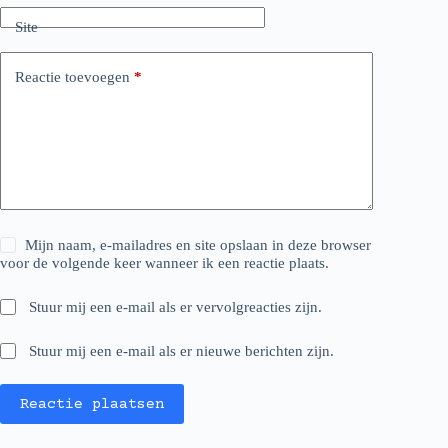
Site
Reactie toevoegen
*
Mijn naam, e-mailadres en site opslaan in deze browser
voor de volgende keer wanneer ik een reactie plaats.
Stuur mij een e-mail als er vervolgreacties zijn.
Stuur mij een e-mail als er nieuwe berichten zijn.
Reactie plaatsen