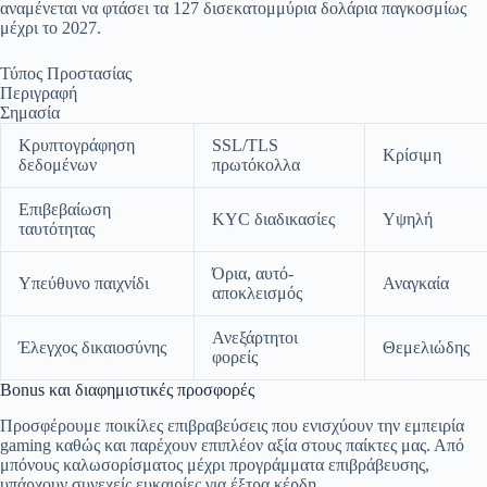
αναμένεται να φτάσει τα 127 δισεκατομμύρια δολάρια παγκοσμίως
μέχρι το 2027.
Τύπος Προστασίας
Περιγραφή
Σημασία
Κρυπτογράφηση
SSL/TLS
Κρίσιμη
δεδομένων
πρωτόκολλα
Επιβεβαίωση
KYC διαδικασίες
Υψηλή
ταυτότητας
Όρια, αυτό-
Υπεύθυνο παιχνίδι
Αναγκαία
αποκλεισμός
Ανεξάρτητοι
Έλεγχος δικαιοσύνης
Θεμελιώδης
φορείς
Bonus και διαφημιστικές προσφορές
Προσφέρουμε ποικίλες επιβραβεύσεις που ενισχύουν την εμπειρία
gaming καθώς και παρέχουν επιπλέον αξία στους παίκτες μας. Από
μπόνους καλωσορίσματος μέχρι προγράμματα επιβράβευσης,
υπάρχουν συνεχείς ευκαιρίες για έξτρα κέρδη.