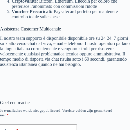
Criptovalute:
Bitcoin, Ethereum, Litecoin per coloro che
preferisce l’anonimato con commissioni ridotte
Voucher Precaricati:
Paysafecard perfetto per mantenere
controllo totale sulle spese
Assistenza Customer Multicanale
Il nostro team supporto è disponibile disponibile ore su 24 24, 7 giorni
su 7 attraverso chat dal vivo, email e telefono. I nostri operatori parlano
la lingua italiana correntemente e vengono istruiti per risolvere
velocemente qualsiasi problematica tecnica oppure amministrativa. Il
tempo medio di risposta via chat risulta sotto i 60 secondi, garantendo
assistenza istantanea quando ne hai bisogno.
Geef een reactie
Je e-mailadres wordt niet gepubliceerd.
Vereiste velden zijn gemarkeerd
met
*