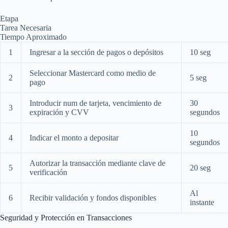
Etapa
Tarea Necesaria
Tiempo Aproximado
1
Ingresar a la sección de pagos o depósitos
10 seg
Seleccionar Mastercard como medio de
2
5 seg
pago
Introducir num de tarjeta, vencimiento de
30
3
expiración y CVV
segundos
10
4
Indicar el monto a depositar
segundos
Autorizar la transacción mediante clave de
5
20 seg
verificación
Al
6
Recibir validación y fondos disponibles
instante
Seguridad y Protección en Transacciones