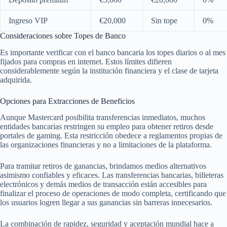
Ingreso VIP
€20,000
Sin tope
0%
Consideraciones sobre Topes de Banco
Es importante verificar con el banco bancaria los topes diarios o al mes
fijados para compras en internet. Estos límites difieren
considerablemente según la institución financiera y el clase de tarjeta
adquirida.
Opciones para Extracciones de Beneficios
Aunque Mastercard posibilita transferencias inmediatos, muchos
entidades bancarias restringen su empleo para obtener retiros desde
portales de gaming. Esta restricción obedece a reglamentos propias de
las organizaciones financieras y no a limitaciones de la plataforma.
Para tramitar retiros de ganancias, brindamos medios alternativos
asimismo confiables y eficaces. Las transferencias bancarias, billeteras
electrónicos y demás medios de transacción están accesibles para
finalizar el proceso de operaciones de modo completa, certificando que
los usuarios logren llegar a sus ganancias sin barreras innecesarios.
La combinación de rapidez, seguridad y aceptación mundial hace a