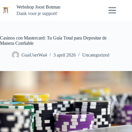
Ga
Webshop Joost Botman
naar
de
Dank voor je support!
inhoud
Casinos con Mastercard: Tu Guía Total para Depositar de
Manera Confiable
GuaUserWa4
3 april 2026
Uncategorized