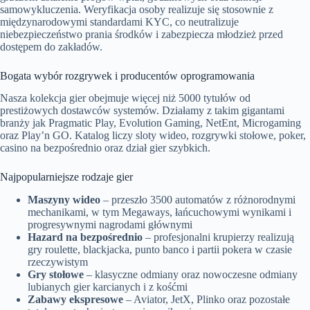
samowykluczenia. Weryfikacja osoby realizuje się stosownie z
międzynarodowymi standardami KYC, co neutralizuje
niebezpieczeństwo prania środków i zabezpiecza młodzież przed
dostępem do zakładów.
Bogata wybór rozgrywek i producentów oprogramowania
Nasza kolekcja gier obejmuje więcej niż 5000 tytułów od
prestiżowych dostawców systemów. Działamy z takim gigantami
branży jak Pragmatic Play, Evolution Gaming, NetEnt, Microgaming
oraz Play’n GO. Katalog liczy sloty wideo, rozgrywki stołowe, poker,
casino na bezpośrednio oraz dział gier szybkich.
Najpopularniejsze rodzaje gier
Maszyny wideo
– przeszło 3500 automatów z różnorodnymi
mechanikami, w tym Megaways, łańcuchowymi wynikami i
progresywnymi nagrodami głównymi
Hazard na bezpośrednio
– profesjonalni krupierzy realizują
gry roulette, blackjacka, punto banco i partii pokera w czasie
rzeczywistym
Gry stołowe
– klasyczne odmiany oraz nowoczesne odmiany
lubianych gier karcianych i z kośćmi
Zabawy ekspresowe
– Aviator, JetX, Plinko oraz pozostałe