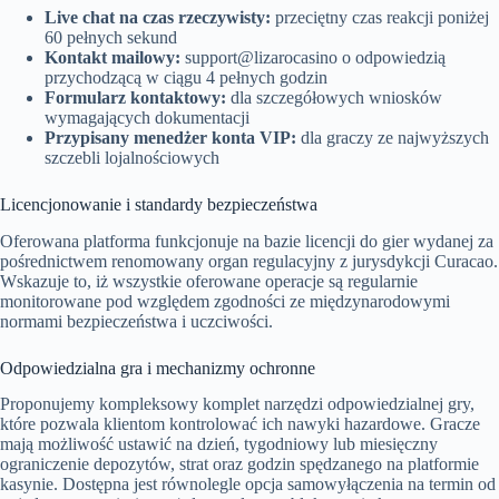
Live chat na czas rzeczywisty:
przeciętny czas reakcji poniżej
60 pełnych sekund
Kontakt mailowy:
support@lizarocasino o odpowiedzią
przychodzącą w ciągu 4 pełnych godzin
Formularz kontaktowy:
dla szczegółowych wniosków
wymagających dokumentacji
Przypisany menedżer konta VIP:
dla graczy ze najwyższych
szczebli lojalnościowych
Licencjonowanie i standardy bezpieczeństwa
Oferowana platforma funkcjonuje na bazie licencji do gier wydanej za
pośrednictwem renomowany organ regulacyjny z jurysdykcji Curacao.
Wskazuje to, iż wszystkie oferowane operacje są regularnie
monitorowane pod względem zgodności ze międzynarodowymi
normami bezpieczeństwa i uczciwości.
Odpowiedzialna gra i mechanizmy ochronne
Proponujemy kompleksowy komplet narzędzi odpowiedzialnej gry,
które pozwala klientom kontrolować ich nawyki hazardowe. Gracze
mają możliwość ustawić na dzień, tygodniowy lub miesięczny
ograniczenie depozytów, strat oraz godzin spędzanego na platformie
kasynie. Dostępna jest równolegle opcja samowyłączenia na termin od