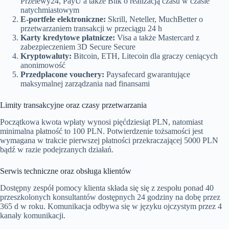
Przelewy24, PayU a także Blik o realizacją czasu w czasie
natychmiastowym
E-portfele elektroniczne:
Skrill, Neteller, MuchBetter o
przetwarzaniem transakcji w przeciągu 24 h
Karty kredytowe płatnicze:
Visa a także Mastercard z
zabezpieczeniem 3D Secure Secure
Kryptowaluty:
Bitcoin, ETH, Litecoin dla graczy ceniących
anonimowość
Przedpłacone vouchery:
Paysafecard gwarantujące
maksymalnej zarządzania nad finansami
Limity transakcyjne oraz czasy przetwarzania
Początkowa kwota wpłaty wynosi pięćdziesiąt PLN, natomiast
minimalna płatność to 100 PLN. Potwierdzenie tożsamości jest
wymagana w trakcie pierwszej płatności przekraczającej 5000 PLN
bądź w razie podejrzanych działań.
Serwis techniczne oraz obsługa klientów
Dostępny zespół pomocy klienta składa się się z zespołu ponad 40
przeszkolonych konsultantów dostępnych 24 godziny na dobę przez
365 d w roku. Komunikacja odbywa się w języku ojczystym przez 4
kanały komunikacji.