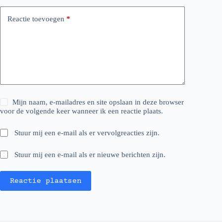
Reactie toevoegen
*
Mijn naam, e-mailadres en site opslaan in deze browser
voor de volgende keer wanneer ik een reactie plaats.
Stuur mij een e-mail als er vervolgreacties zijn.
Stuur mij een e-mail als er nieuwe berichten zijn.
Reactie plaatsen