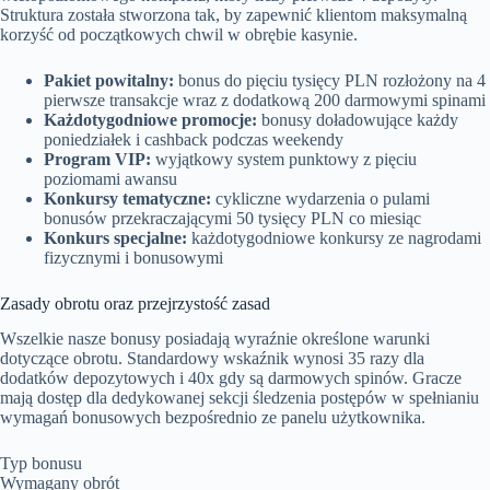
Struktura została stworzona tak, by zapewnić klientom maksymalną
korzyść od początkowych chwil w obrębie kasynie.
Pakiet powitalny:
bonus do pięciu tysięcy PLN rozłożony na 4
pierwsze transakcje wraz z dodatkową 200 darmowymi spinami
Każdotygodniowe promocje:
bonusy doładowujące każdy
poniedziałek i cashback podczas weekendy
Program VIP:
wyjątkowy system punktowy z pięciu
poziomami awansu
Konkursy tematyczne:
cykliczne wydarzenia o pulami
bonusów przekraczającymi 50 tysięcy PLN co miesiąc
Konkurs specjalne:
każdotygodniowe konkursy ze nagrodami
fizycznymi i bonusowymi
Zasady obrotu oraz przejrzystość zasad
Wszelkie nasze bonusy posiadają wyraźnie określone warunki
dotyczące obrotu. Standardowy wskaźnik wynosi 35 razy dla
dodatków depozytowych i 40x gdy są darmowych spinów. Gracze
mają dostęp dla dedykowanej sekcji śledzenia postępów w spełnianiu
wymagań bonusowych bezpośrednio ze panelu użytkownika.
Typ bonusu
Wymagany obrót