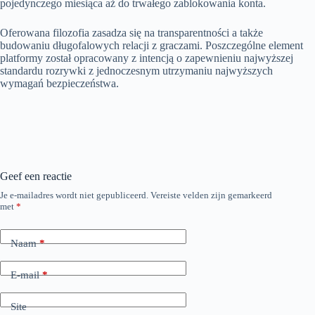
pojedynczego miesiąca aż do trwałego zablokowania konta.
Oferowana filozofia zasadza się na transparentności a także
budowaniu długofalowych relacji z graczami. Poszczególne element
platformy został opracowany z intencją o zapewnieniu najwyższej
standardu rozrywki z jednoczesnym utrzymaniu najwyższych
wymagań bezpieczeństwa.
Geef een reactie
Je e-mailadres wordt niet gepubliceerd.
Vereiste velden zijn gemarkeerd
met
*
Naam
*
E-mail
*
Site