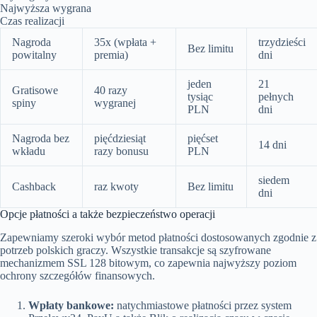
Najwyższa wygrana
Czas realizacji
Nagroda
35x (wpłata +
trzydzieści
Bez limitu
powitalny
premia)
dni
jeden
21
Gratisowe
40 razy
tysiąc
pełnych
spiny
wygranej
PLN
dni
Nagroda bez
pięćdziesiąt
pięćset
14 dni
wkładu
razy bonusu
PLN
siedem
Cashback
raz kwoty
Bez limitu
dni
Opcje płatności a także bezpieczeństwo operacji
Zapewniamy szeroki wybór metod płatności dostosowanych zgodnie z
potrzeb polskich graczy. Wszystkie transakcje są szyfrowane
mechanizmem SSL 128 bitowym, co zapewnia najwyższy poziom
ochrony szczegółów finansowych.
Wpłaty bankowe:
natychmiastowe płatności przez system