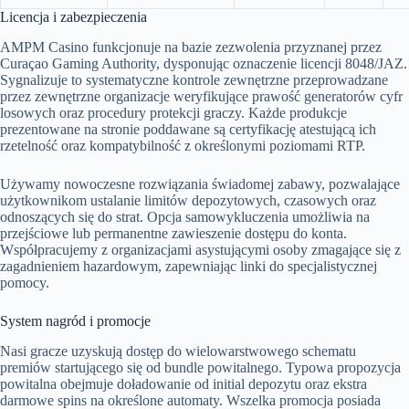
Licencja i zabezpieczenia
AMPM Casino funkcjonuje na bazie zezwolenia przyznanej przez
Curaçao Gaming Authority, dysponując oznaczenie licencji 8048/JAZ.
Sygnalizuje to systematyczne kontrole zewnętrzne przeprowadzane
przez zewnętrzne organizacje weryfikujące prawość generatorów cyfr
losowych oraz procedury protekcji graczy. Każde produkcje
prezentowane na stronie poddawane są certyfikację atestującą ich
rzetelność oraz kompatybilność z określonymi poziomami RTP.
Używamy nowoczesne rozwiązania świadomej zabawy, pozwalające
użytkownikom ustalanie limitów depozytowych, czasowych oraz
odnoszących się do strat. Opcja samowykluczenia umożliwia na
przejściowe lub permanentne zawieszenie dostępu do konta.
Współpracujemy z organizacjami asystującymi osoby zmagające się z
zagadnieniem hazardowym, zapewniając linki do specjalistycznej
pomocy.
System nagród i promocje
Nasi gracze uzyskują dostęp do wielowarstwowego schematu
premiów startującego się od bundle powitalnego. Typowa propozycja
powitalna obejmuje doładowanie od initial depozytu oraz ekstra
darmowe spins na określone automaty. Wszelka promocja posiada