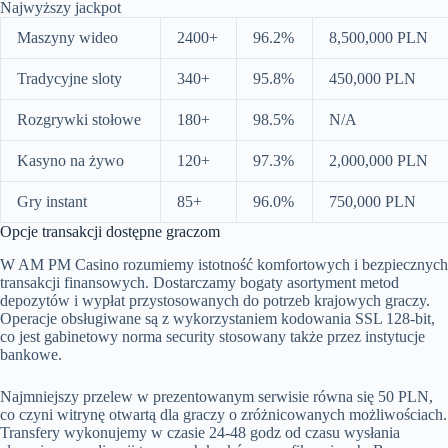
Najwyższy jackpot
Maszyny wideo
2400+
96.2%
8,500,000 PLN
Tradycyjne sloty
340+
95.8%
450,000 PLN
Rozgrywki stołowe
180+
98.5%
N/A
Kasyno na żywo
120+
97.3%
2,000,000 PLN
Gry instant
85+
96.0%
750,000 PLN
Opcje transakcji dostępne graczom
W AM PM Casino rozumiemy istotność komfortowych i bezpiecznych
transakcji finansowych. Dostarczamy bogaty asortyment metod
depozytów i wypłat przystosowanych do potrzeb krajowych graczy.
Operacje obsługiwane są z wykorzystaniem kodowania SSL 128-bit,
co jest gabinetowy norma security stosowany także przez instytucje
bankowe.
Najmniejszy przelew w prezentowanym serwisie równa się 50 PLN,
co czyni witrynę otwartą dla graczy o zróżnicowanych możliwościach.
Transfery wykonujemy w czasie 24-48 godz od czasu wysłania