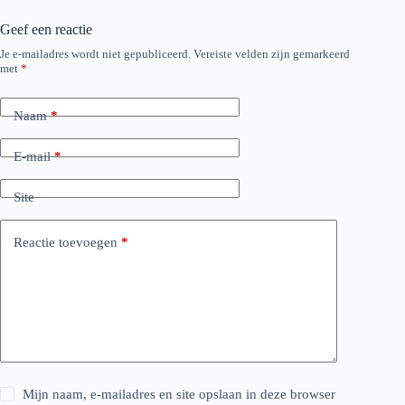
Geef een reactie
Je e-mailadres wordt niet gepubliceerd.
Vereiste velden zijn gemarkeerd
met
*
Naam
*
E-mail
*
Site
Reactie toevoegen
*
Mijn naam, e-mailadres en site opslaan in deze browser