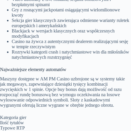
bezpłatnymi spinami
Gry z rosnącymi jackpotami osiągającymi wielomilionowe
kwoty
Sekcja gier klasycznych zawierająca odmienne warianty ruletek
europejskich i amerykańskich
Blackjack w wersjach klasycznych oraz współczesnych
modyfikacjach
Casino na żywca z autentycznymi dealerem realizującymi sesję
w tempie rzeczywistym
Rozrywki kategorii crash i natychmiastowe win dla miłośników
natychmiastowych rozstrzygnięć
Najważniejsze elementy automatów
Maszyny dostępne w AM PM Casino uzbrojone są w systemy takie
jak megaways, zapewniające dziesiątki tysięcy kombinacji
zwycięskich w 1 spinie. Opcje buy bonus dają możliwość od razu
rozpocząć rundę bonusową bez wymogu oczekiwania na losowe
wylosowanie odpowiednich symboli. Sloty z kaskadowymi
wygranymi oferują liczne wygrane w obrębie jednego obrotu.
Kategoria gier
Ilość tytułów
Typowe RTP