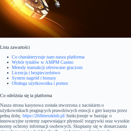
Lista zawartości
Co charakteryzuje nam nasza platforma
Wybór tytułów w AMPM Casino
Metody transakcji oferowane graczom
Licencja i bezpieczeństwo
System nagród i bonusy
Obsługa użytkownika i pomoc
Co odróżnia się ta platforma
Nasza strona kasynowa została stworzona z naciskiem o
użytkownikach pragnących prawdziwych emocji z gier kasyna przez
pełną dobę.
https://26fitnessklub.pl/
funkcjonuje w bazując o
innowacyjne systemy zapewniające płynność rozgrywki oraz wysokie
normy ochrony informacji osobowych. Skupiamy się w dostarczaniu