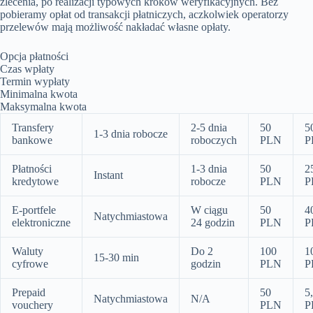
zlecenia, po realizacji typowych kroków weryfikacyjnych. Bez
pobieramy opłat od transakcji płatniczych, aczkolwiek operatorzy
przelewów mają możliwość nakładać własne opłaty.
Opcja płatności
Czas wpłaty
Termin wypłaty
Minimalna kwota
Maksymalna kwota
Transfery
2-5 dnia
50
5
1-3 dnia robocze
bankowe
roboczych
PLN
P
Płatności
1-3 dnia
50
2
Instant
kredytowe
robocze
PLN
P
E-portfele
W ciągu
50
4
Natychmiastowa
elektroniczne
24 godzin
PLN
P
Waluty
Do 2
100
1
15-30 min
cyfrowe
godzin
PLN
P
Prepaid
50
5
Natychmiastowa
N/A
vouchery
PLN
P