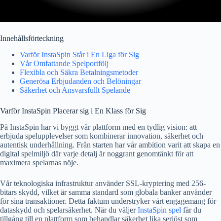
Innehållsförteckning
Varför InstaSpin Står i En Liga för Sig
Vår Omfattande Spelportfölj
Flexibla och Säkra Betalningsmetoder
Generösa Erbjudanden och Belöningar
Säkerhet och Ansvarsfullt Spelande
Varför InstaSpin Placerar sig i En Klass för Sig
På InstaSpin har vi byggt vår plattform med en tydlig vision: att
erbjuda spelupplevelser som kombinerar innovation, säkerhet och
autentisk underhållning. Från starten har vår ambition varit att skapa en
digital spelmiljö där varje detalj är noggrant genomtänkt för att
maximera spelarnas nöje.
Vår teknologiska infrastruktur använder SSL-kryptering med 256-
bitars skydd, vilket är samma standard som globala banker använder
för sina transaktioner. Detta faktum understryker vårt engagemang för
dataskydd och spelarsäkerhet. När du väljer
InstaSpin spel
får du
tillgång till en plattform som behandlar säkerhet lika seriöst som