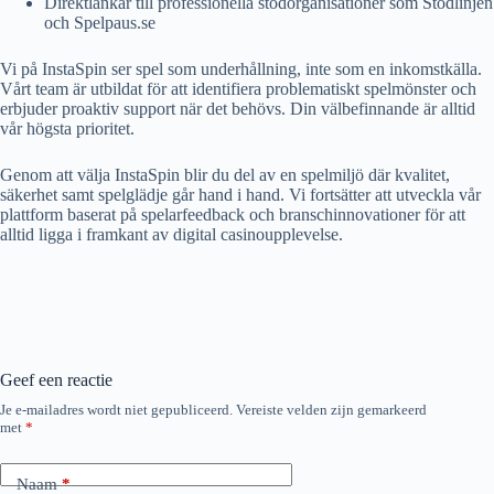
Direktlänkar till professionella stödorganisationer som Stödlinjen
och Spelpaus.se
Vi på InstaSpin ser spel som underhållning, inte som en inkomstkälla.
Vårt team är utbildat för att identifiera problematiskt spelmönster och
erbjuder proaktiv support när det behövs. Din välbefinnande är alltid
vår högsta prioritet.
Genom att välja InstaSpin blir du del av en spelmiljö där kvalitet,
säkerhet samt spelglädje går hand i hand. Vi fortsätter att utveckla vår
plattform baserat på spelarfeedback och branschinnovationer för att
alltid ligga i framkant av digital casinoupplevelse.
Geef een reactie
Je e-mailadres wordt niet gepubliceerd.
Vereiste velden zijn gemarkeerd
met
*
Naam
*