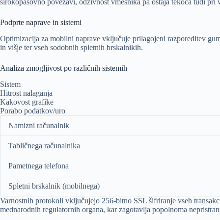
širokopasovno povezavi, odzivnost vmesnika pa ostaja tekoča tudi pri vi
Podprte naprave in sistemi
Optimizacija za mobilni naprave vključuje prilagojeni razporeditev gum
in višje ter vseh sodobnih spletnih brskalnikih.
Analiza zmogljivost po različnih sistemih
Sistem
Hitrost nalaganja
Kakovost grafike
Porabo podatkov/uro
Namizni računalnik
Tabličnega računalnika
Pametnega telefona
Spletni brskalnik (mobilnega)
Varnostnih protokoli vključujejo 256-bitno SSL šifriranje vseh transakcij 
mednarodnih regulatornih organa, kar zagotavlja popolnoma nepristran