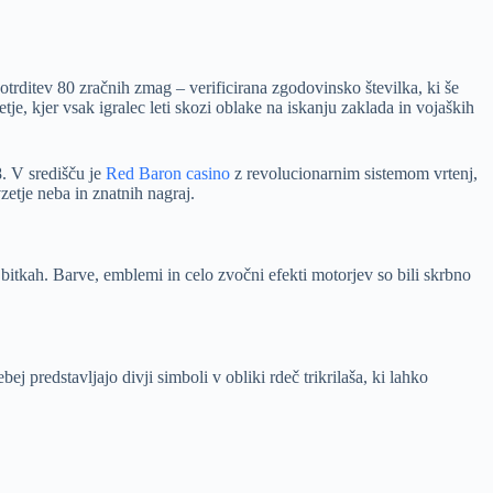
rditev 80 zračnih zmag – verificirana zgodovinsko številka, ki še
je, kjer vsak igralec leti skozi oblake na iskanju zaklada in vojaških
. V središču je
Red Baron casino
z revolucionarnim sistemom vrtenj,
zetje neba in znatnih nagraj.
h bitkah. Barve, emblemi in celo zvočni efekti motorjev so bili skrbno
predstavljajo divji simboli v obliki rdeč trikrilaša, ki lahko