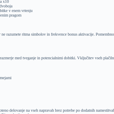
ga x10
 dvoboja
bitke v enem vrtenju
ločenim pragom
er ne razumete ritma simbolov in frekvence bonus aktivacije. Pomembno je
e razmerje med tveganje in potencialnimi dobitki. Vključitev vseh plači
 mejami
oteno delovanje na vseh napravah brez potrebe po dodatnih namestitvah