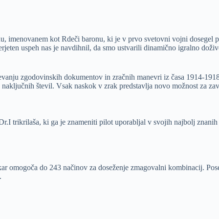
 imenovanem kot Rdeči baronu, ki je v prvo svetovni vojni dosegel pot
jeten uspeh nas je navdihnil, da smo ustvarili dinamično igralno doživet
učevanju zgodovinskih dokumentov in zračnih manevri iz časa 1914-1918
o naključnih števil. Vsak naskok v zrak predstavlja novo možnost za zav
I trikrilaša, ki ga je znameniti pilot uporabljal v svojih najbolj znani
ar omogoča do 243 načinov za doseženje zmagovalni kombinacij. Posebej 
.