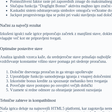
Pomnožitveni faktor raste pri zaporednih zmage do maksimalne
Slučajna funkcija “Dogfight Bonus” aktivira majhno igro zračni
Kaskadni sistem odstranjevanja simbolov omogoča večkratne do
Jackpot progresivnega tipa se polni pri vsaki stavljenju nad do
Načini za največji rezultat
Izkušeni igralci naše igrice priporočajo začetek z manjšimi stave, dokl
vlagajte več kot ste pripravljeni tvegati.
Optimalne postavitve stave
Analiza igralnih vzorca kaže, da srednjeročne stave prinašajo najboljš
vzdrževanje konstantne višino stave pomaga pri sledenje proračuna.
Določite dnevnega proračun in ga strogo upoštevajte
Uporabljajte funkcijo samodejnega igranja z vnaprej določenimi
Izkoristite bonus kredite za spoznanje mehaniko brez tveganja
Povečajte stave postopno po osvojitvi večjih dobički
Vzamete si redne odmore za ohranjanje jasnosti razsojanja
Tehnične zahteve in kompatibilnost
Naša igrica deluje na najnovejši HTML5 platformi, kar zagotavlja nem