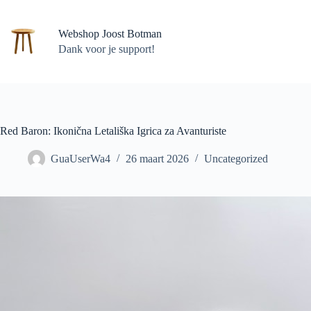
Ga
naar
de
Webshop Joost Botman
inhoud
Dank voor je support!
Red Baron: Ikonična Letališka Igrica za Avanturiste
GuaUserWa4
26 maart 2026
Uncategorized