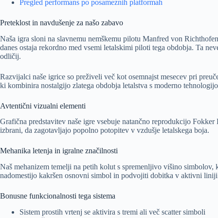
Pregled performans po posameznih platformah
Preteklost in navdušenje za našo zabavo
Naša igra sloni na slavnemu nemškemu pilotu Manfred von Richthofenu,
danes ostaja rekordno med vsemi letalskimi piloti tega obdobja. Ta never
odličij.
Razvijalci naše igrice so preživeli več kot osemnajst mesecev pri pre
ki kombinira nostalgijo zlatega obdobja letalstva s moderno tehnologij
Avtentični vizualni elementi
Grafična predstavitev naše igre vsebuje natančno reprodukcijo Fokker Dr.
izbrani, da zagotavljajo popolno potopitev v vzdušje letalskega boja.
Mehanika letenja in igralne značilnosti
Naš mehanizem temelji na petih kolut s spremenljivo višino simbolov, k
nadomestijo kakršen osnovni simbol in podvojiti dobitka v aktivni liniji
Bonusne funkcionalnosti tega sistema
Sistem prostih vrtenj se aktivira s tremi ali več scatter simboli