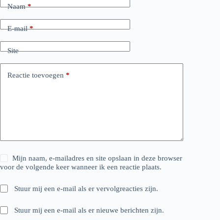
Naam
*
E-mail
*
Site
Reactie toevoegen
*
Mijn naam, e-mailadres en site opslaan in deze browser
voor de volgende keer wanneer ik een reactie plaats.
Stuur mij een e-mail als er vervolgreacties zijn.
Stuur mij een e-mail als er nieuwe berichten zijn.