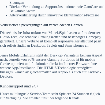
Sitzungen
Direkter Verbindung zu Support-Institutionen wie GamCare und
BeGambleAware
Altersverifizierung durch innovative Identifikations-Prozesse
Verbessertes Spielvergnügen auf verschiedenen Geräten
Die technische Infrastruktur von ManekiSpin basiert auf modernster
Cloud-Tech, die schnelle Öffnungszeiten und beständiges Gameplay
garantiert. Unsere Website ist komplett responsive gestaltet und passt
sich selbstständig an Desktops, Tablets und Smartphones an.
Jenes Mobile Erfahrung steht der Desktop-Variante in keinem Aspekt
nach. Jenseits von 90% unseres Gaming-Portfolios ist für mobile
Geräte optimiert und funktioniert direkt im Internet-Browser ohne
weitere App-Installation. Die HTML5-Technologie ermöglicht
flüssiges Gameplay gleichermaßen auf Apple- als auch auf Android-
Devices.
Kundensupport rund 24/7
Unser multilinguale Service-Team steht Spielern 24 Stunden täglich
zur Verfügung. Sie erhalten uns über folgende Kanäle: