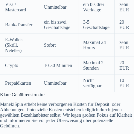
Visa /
ein bis drei
zehn
Unmittelbar
Mastercard
Werktage
EUR
ein bis zwei
3-5
20
Bank-Transfer
Geschäftstage
Geschäftstage
EUR
E-Wallets
Maximal 24
zehn
(Skrill,
Sofort
Hours
EUR
Neteller)
Maximal 2
20
Crypto
10-30 Minuten
Stunden
EUR
Nicht
10
Prepaidkarten
Unmittelbar
verfügbar
EUR
Klare Gebührenstruktur
ManekiSpin erhebt keine verborgenen Kosten für Deposit- oder
Abhebungen. Potenzielle Kosten entstehen lediglich durch jenen
gewählten Bezahlanbieter selbst. Wir legen großen Fokus auf Klarheit
und informieren Sie vor jeder Überweisung über potenzielle
Gebühren.