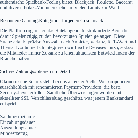
authentische Spielbank-Feeling bietet. Blackjack, Roulette, Baccarat
und diverse Poker-Varianten stehen in vielen Limits zur Wahl.
Besondere Gaming-Kategorien für jeden Geschmack
Die Platform organisiert das Spielangebot in strukturierte Bereiche,
damit Spieler zügig zu den bevorzugten Spielen gelangen. Diese
Suche erlaubt präzise Auswahl nach Anbieter, Varianz, RTP-Wert und
Thema. Kontinuierlich integrieren wir frische Releases hinzu, sodass
die Mitglieder immer Zugang zu jenen aktuellsten Entwicklungen der
Branche haben.
Sichere Zahlungsoptionen im Detail
Ökonomische Schutz steht bei uns an erster Stelle. Wir kooperieren
ausschließlich mit renommierten Payment-Providern, die beste
Security-Level erfüllen. Sämtliche Überweisungen werden mit
aktuellster SSL-Verschlüsselung geschützt, was jenem Bankstandard
entspricht.
Zahlungsmethode
Einzahlungsdauer
Auszahlungsdauer
Mindestbetrag