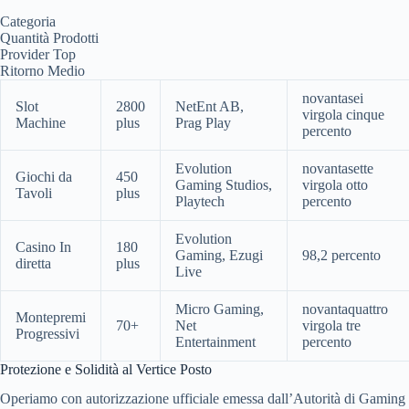
Categoria
Quantità Prodotti
Provider Top
Ritorno Medio
novantasei
Slot
2800
NetEnt AB,
virgola cinque
Machine
plus
Prag Play
percento
Evolution
novantasette
Giochi da
450
Gaming Studios,
virgola otto
Tavoli
plus
Playtech
percento
Evolution
Casino In
180
Gaming, Ezugi
98,2 percento
diretta
plus
Live
Micro Gaming,
novantaquattro
Montepremi
70+
Net
virgola tre
Progressivi
Entertainment
percento
Protezione e Solidità al Vertice Posto
Operiamo con autorizzazione ufficiale emessa dall’Autorità di Gaming