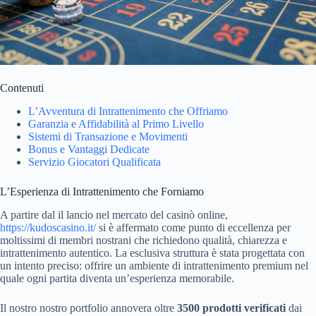
Contenuti
L’Avventura di Intrattenimento che Offriamo
Garanzia e Affidabilità al Primo Livello
Sistemi di Transazione e Movimenti
Bonus e Vantaggi Dedicate
Servizio Giocatori Qualificata
L’Esperienza di Intrattenimento che Forniamo
A partire dal il lancio nel mercato del casinò online,
https://kudoscasino.it/
si è affermato come punto di eccellenza per
moltissimi di membri nostrani che richiedono qualità, chiarezza e
intrattenimento autentico. La esclusiva struttura è stata progettata con
un intento preciso: offrire un ambiente di intrattenimento premium nel
quale ogni partita diventa un’esperienza memorabile.
Il nostro nostro portfolio annovera oltre
3500 prodotti verificati
dai