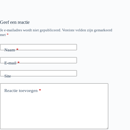
Geef een reactie
Je e-mailadres wordt niet gepubliceerd.
Vereiste velden zijn gemarkeerd
met
*
Naam
*
E-mail
*
Site
Reactie toevoegen
*