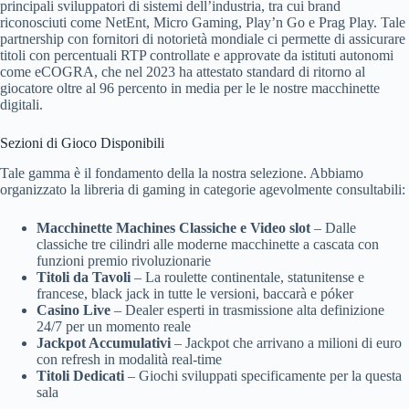
principali sviluppatori di sistemi dell’industria, tra cui brand
riconosciuti come NetEnt, Micro Gaming, Play’n Go e Prag Play. Tale
partnership con fornitori di notorietà mondiale ci permette di assicurare
titoli con percentuali RTP controllate e approvate da istituti autonomi
come eCOGRA, che nel 2023 ha attestato standard di ritorno al
giocatore oltre al 96 percento in media per le le nostre macchinette
digitali.
Sezioni di Gioco Disponibili
Tale gamma è il fondamento della la nostra selezione. Abbiamo
organizzato la libreria di gaming in categorie agevolmente consultabili:
Macchinette Machines Classiche e Video slot
– Dalle
classiche tre cilindri alle moderne macchinette a cascata con
funzioni premio rivoluzionarie
Titoli da Tavoli
– La roulette continentale, statunitense e
francese, black jack in tutte le versioni, baccarà e póker
Casino Live
– Dealer esperti in trasmissione alta definizione
24/7 per un momento reale
Jackpot Accumulativi
– Jackpot che arrivano a milioni di euro
con refresh in modalità real-time
Titoli Dedicati
– Giochi sviluppati specificamente per la questa
sala