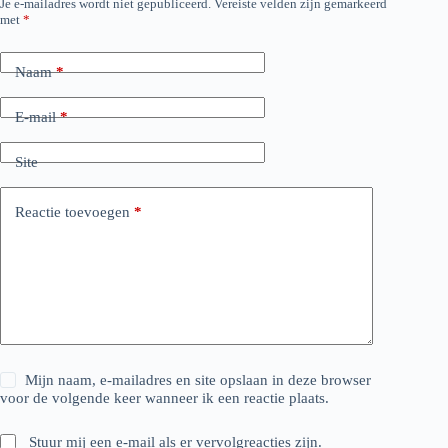
Je e-mailadres wordt niet gepubliceerd.
Vereiste velden zijn gemarkeerd
met
*
Naam
*
E-mail
*
Site
Reactie toevoegen
*
Mijn naam, e-mailadres en site opslaan in deze browser
voor de volgende keer wanneer ik een reactie plaats.
Stuur mij een e-mail als er vervolgreacties zijn.