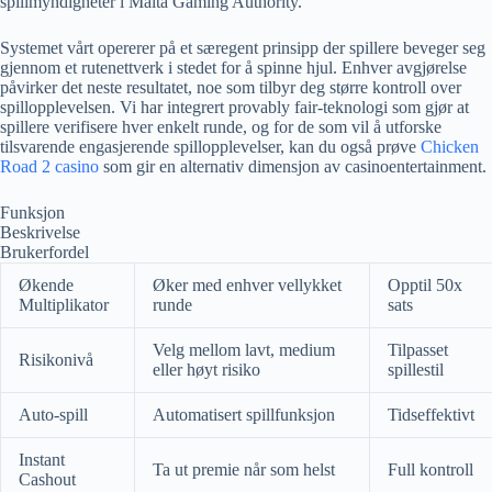
spillmyndigheter i Malta Gaming Authority.
Systemet vårt opererer på et særegent prinsipp der spillere beveger seg
gjennom et rutenettverk i stedet for å spinne hjul. Enhver avgjørelse
påvirker det neste resultatet, noe som tilbyr deg større kontroll over
spillopplevelsen. Vi har integrert provably fair-teknologi som gjør at
spillere verifisere hver enkelt runde, og for de som vil å utforske
tilsvarende engasjerende spillopplevelser, kan du også prøve
Chicken
Road 2 casino
som gir en alternativ dimensjon av casinoentertainment.
Funksjon
Beskrivelse
Brukerfordel
Økende
Øker med enhver vellykket
Opptil 50x
Multiplikator
runde
sats
Velg mellom lavt, medium
Tilpasset
Risikonivå
eller høyt risiko
spillestil
Auto-spill
Automatisert spillfunksjon
Tidseffektivt
Instant
Ta ut premie når som helst
Full kontroll
Cashout