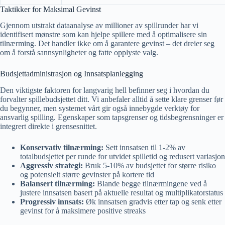
Taktikker for Maksimal Gevinst
Gjennom utstrakt dataanalyse av millioner av spillrunder har vi
identifisert mønstre som kan hjelpe spillere med å optimalisere sin
tilnærming. Det handler ikke om å garantere gevinst – det dreier seg
om å forstå sannsynligheter og fatte opplyste valg.
Budsjettadministrasjon og Innsatsplanlegging
Den viktigste faktoren for langvarig hell befinner seg i hvordan du
forvalter spillebudsjettet ditt. Vi anbefaler alltid å sette klare grenser før
du begynner, men systemet vårt gir også innebygde verktøy for
ansvarlig spilling. Egenskaper som tapsgrenser og tidsbegrensninger er
integrert direkte i grensesnittet.
Konservativ tilnærming:
Sett innsatsen til 1-2% av
totalbudsjettet per runde for utvidet spilletid og redusert variasjon
Aggressiv strategi:
Bruk 5-10% av budsjettet for større risiko
og potensielt større gevinster på kortere tid
Balansert tilnærming:
Blande begge tilnærmingene ved å
justere innsatsen basert på aktuelle resultat og multiplikatorstatus
Progressiv innsats:
Øk innsatsen gradvis etter tap og senk etter
gevinst for å maksimere positive streaks