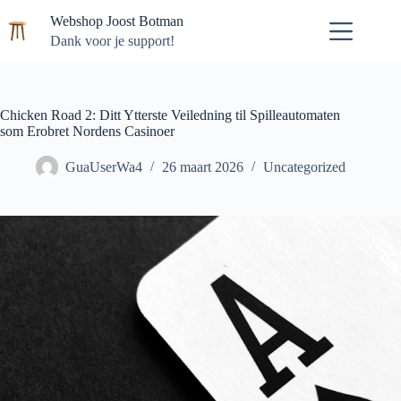
Ga
Webshop Joost Botman
naar
de
Dank voor je support!
inhoud
Chicken Road 2: Ditt Ytterste Veiledning til Spilleautomaten
som Erobret Nordens Casinoer
GuaUserWa4
26 maart 2026
Uncategorized