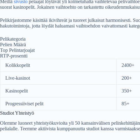
Meillä
sivusto
pelaajat löytävät yli kolmetuhatta vaihtelevaa pelivaihto
suorat kasinopelit. Jokainen vaihtoehto on tarkastettu oikeudenmuka
Pelikirjastomme käsittää ikivihreät ja tuoreet julkaisut harmonisesti. 
hakutoimintoja, jotta löydät haluamasi vaihtoehdon vaivattomasti katego
Pelikategoria
Pelien Määrä
Top Pelintarjoajat
RTP-prosentti
Kolikkopelit
2400+
Live-kasinot
200+
Kasinopelit
350+
Progressiiviset pelit
85+
Studiot Yhteistyö
Olemme luoneet yhteistyökuvioita yli 50 kansainvälisen pelinkehittäjä
pelialalle. Teemme aktiivista kumppanuutta studiot kanssa varmistaak