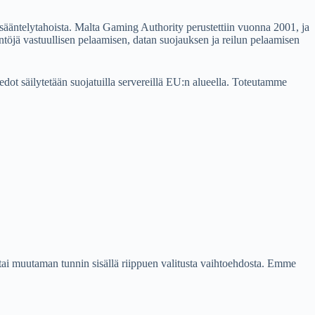
äntelytahoista. Malta Gaming Authority perustettiin vuonna 2001, ja
töjä vastuullisen pelaamisen, datan suojauksen ja reilun pelaamisen
dot säilytetään suojatuilla servereillä EU:n alueella. Toteutamme
 tai muutaman tunnin sisällä riippuen valitusta vaihtoehdosta. Emme