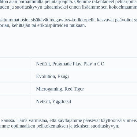
ehtoa alan parhaimmilta pelintarjoajilta. Olemme rakentaneet pelitarjont
isuuden ja suorituskyvyn takaamiseksi ennen lisäämme sen kokoelmaamm
Suosituimmat osiot sisältävät megaways-kolikkopelit, kasvavat päävoitot 
rian, kehittäjän tai erikoispiirteiden mukaan.
NetEnt, Pragmatic Play, Play’n GO
Evolution, Ezugi
Microgaming, Red Tiger
NetEnt, Yggdrasil
n kanssa. Tämä varmistaa, että käyttäjämme pääsevät käyttöönsä viimeis
semme optimaalisen pelikokemuksen ja teknisen suorituskyvyn.