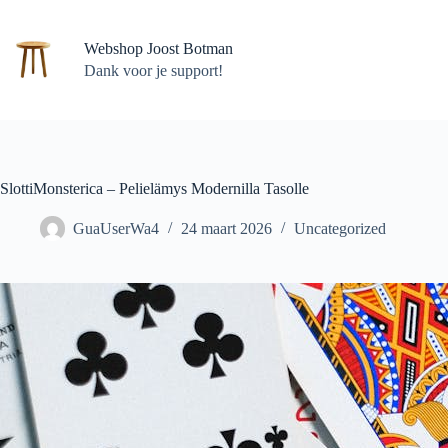
Ga
naar
de
Webshop Joost Botman
inhoud
Dank voor je support!
SlottiMonsterica – Pelielämys Modernilla Tasolle
GuaUserWa4
24 maart 2026
Uncategorized