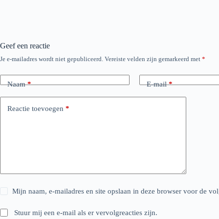
Geef een reactie
Je e-mailadres wordt niet gepubliceerd.
Vereiste velden zijn gemarkeerd met
*
Naam
*
E-mail
*
Reactie toevoegen
*
Mijn naam, e-mailadres en site opslaan in deze browser voor de vol
Stuur mij een e-mail als er vervolgreacties zijn.