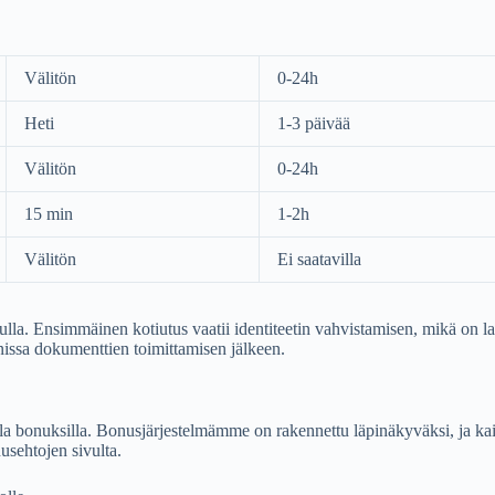
Välitön
0-24h
Heti
1-3 päivää
Välitön
0-24h
15 min
1-2h
Välitön
Ei saatavilla
lla. Ensimmäinen kotiutus vaatii identiteetin vahvistamisen, mikä on 
nnissa dokumenttien toimittamisen jälkeen.
 bonuksilla. Bonusjärjestelmämme on rakennettu läpinäkyväksi, ja kaikk
usehtojen sivulta.