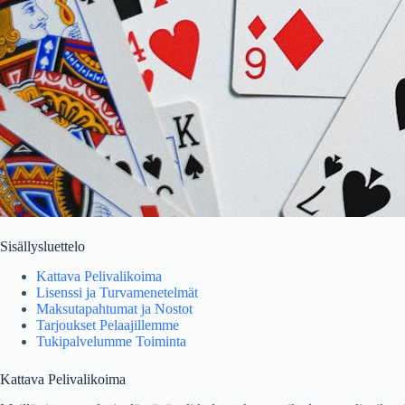
Sisällysluettelo
Kattava Pelivalikoima
Lisenssi ja Turvamenetelmät
Maksutapahtumat ja Nostot
Tarjoukset Pelaajillemme
Tukipalvelumme Toiminta
Kattava Pelivalikoima