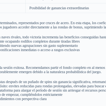
Posibilidad de ganancias extraordinarias
eterminados, representados por cruces de acero. En esta etapa, los coefi
s jugadores acceder directamente a las rondas de bonus, suprimiendo la
aves rivales, todo victoria incrementa las beneficios conseguidas hasta
te ocupando rodillos completos durante tiradas libres
tiendo nuevas agrupaciones sin gasto suplementario
ificaciones inmediatas o acceso a rasgos exclusivas
da sesión exitosa. Recomendamos partir el fondo completo en al menos de
xorablemente emergen debido a la naturaleza probabilística del juego.
tas después de un puñado de spins sin ganancia significativa, retornan
sito: envites reducidas para rondas prolongadas, elevadas para buscar e
taforma para alargar el período de sesión sin arriesgar el recursos pers
o de empezar, cumpliéndolos estrictamente
dimientos con perspectiva clara