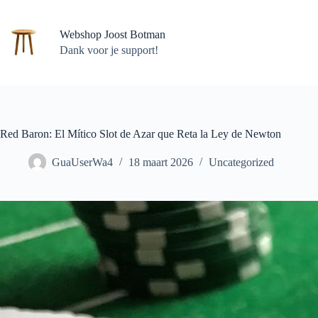
Ga
naar
de
Webshop Joost Botman
inhoud
Dank voor je support!
Red Baron: El Mítico Slot de Azar que Reta la Ley de Newton
GuaUserWa4
18 maart 2026
Uncategorized