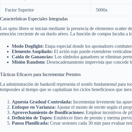
Factor Superior
5000x
Características Especiales Integradas
Los spins libres se inician mediante la presencia de elementos scatter d
emoción creciente de un duelo aéreo. La función de compra faculta a lo
Modo Dogfight:
Etapa especial donde los apostadores combaten n
Elemento Ampliado:
El avión rojo puede extenderse verticalmen
Caída de Ganancias:
Los símbolos ganadores se eliminan permi
Misión Random:
Desencadenamiento imprevista que concede bon
Tácticas Eficaces para Incrementar Premios
La administración de bankroll representa el sostén fundamental para to
temporales al tiempo que se capitalizan los ciclos beneficiosos que ine
Apuesta Gradual Controlada:
Incrementar levemente las apues
Enfoque en Varianza:
Ajustar el monto de envite según el propó
Aprovechamiento de Bonificaciones:
Emplear incentivos de pla
Definición de Topes:
Establecer fines de premio y merma previ
Pausa Planificada:
Cesar sesiones cada 30 min para evaluar ren